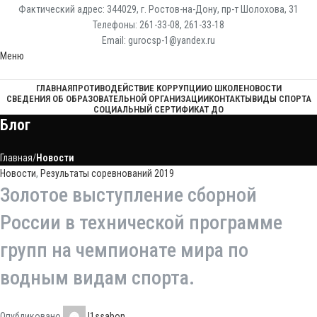
Фактический адрес: 344029, г. Ростов-на-Дону, пр-т Шолохова, 31
Телефоны: 261-33-08, 261-33-18
Email: gurocsp-1@yandex.ru
Меню
ГЛАВНАЯ
ПРОТИВОДЕЙСТВИЕ КОРРУПЦИИ
О ШКОЛЕ
НОВОСТИ
СВЕДЕНИЯ ОБ ОБРАЗОВАТЕЛЬНОЙ ОРГАНИЗАЦИИ
КОНТАКТЫ
ВИДЫ СПОРТА
СОЦИАЛЬНЫЙ СЕРТИФИКАТ ДО
Блог
Главная
Новости
Новости
,
Результаты соревнований 2019
Золотое выступление сборной
России в технической программе
групп на чемпионате мира по
водным видам спорта.
Опубликовано
l1ssabon