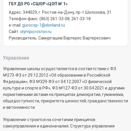
ГБУ ДО РО «СШОР «ЦОП № 1»
Адрес: 344029, г. Ростов-на-Дону, пр-т Шолохова, 31
Телефон-факс: (863) 261-33-08, 261-33-18
e-mail:
gurocsp-1@donland.ru
Сайт:
olympicrostov.ru
Руководитель: Самургашев Вартерес Вартересович
Управление
Управление школы осуществляется в соответствии с ФЗ
№273-ФЗ от 29.12.2012 «Об образовании в Российской
Федерации», ФЗ №329-ФЗ от 04.12.2007 «О физической
культуре и спорте в РФ», ФЗ №127-ФЗ от 30.04.2021 и другими
нормативными актами на принципах демократии, гуманизма,
общедоступности, приоритета ценностей, гражданственности
и автономности.
Управление строится на сочетании принципов
самоуправления и единоначалия. Структура управления