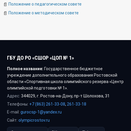
Положение о педагогическом совете
Положение о методическом совете
ГБУ ДО РО «СШОР «ЦОП № 1»
Полное название:
Государственное бюджетное
учреждение дополнительного образования Ростовской
области «Спортивная школа олимпийского резерва «Центр
олимпийской подготовки № 1».
Адрес:
344029, г. Ростов-на-Дону, пр-т Шолохова, 31
Телефоны:
+7 (863) 261-33-08
,
261-33-18
E-mail:
gurocsp-1@yandex.ru
Сайт:
olympicrostov.ru