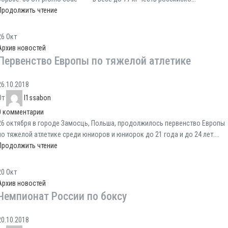
Продолжить чтение
26
Окт
Архив новостей
Первенство Европы по тяжелой атлетике
26.10.2018
От
l1ssabon
0
комментарии
26 октября в городе Замосць, Польша, продолжилось первенство Европы
по тяжелой атлетике среди юниоров и юниорок до 21 года и до 24 лет....
Продолжить чтение
20
Окт
Архив новостей
Чемпионат России по боксу
20.10.2018