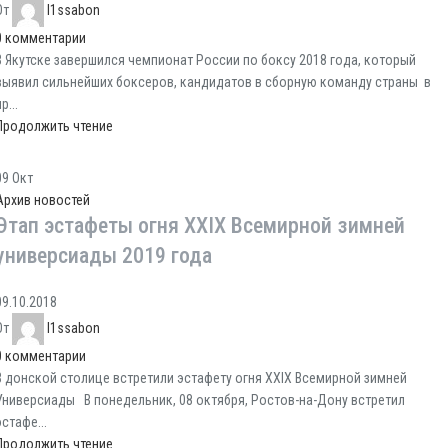
От
l1ssabon
0
комментарии
В Якутске завершился чемпионат России по боксу 2018 года, который
выявил сильнейших боксеров, кандидатов в сборную команду страны в
р...
Продолжить чтение
09
Окт
Архив новостей
Этап эстафеты огня XXIX Всемирной зимней
универсиады 2019 года
09.10.2018
От
l1ssabon
0
комментарии
В донской столице встретили эстафету огня XXIX Всемирной зимней
Универсиады В понедельник, 08 октября, Ростов-на-Дону встретил
эстафе...
Продолжить чтение