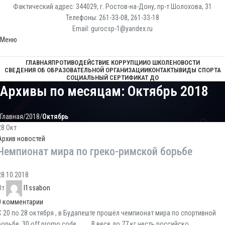
Фактический адрес: 344029, г. Ростов-на-Дону, пр-т Шолохова, 31
Телефоны: 261-33-08, 261-33-18
Email: gurocsp-1@yandex.ru
Меню
ГЛАВНАЯ
ПРОТИВОДЕЙСТВИЕ КОРРУПЦИИ
О ШКОЛЕ
НОВОСТИ
СВЕДЕНИЯ ОБ ОБРАЗОВАТЕЛЬНОЙ ОРГАНИЗАЦИИ
КОНТАКТЫ
ВИДЫ СПОРТА
СОЦИАЛЬНЫЙ СЕРТИФИКАТ ДО
Архивы по месяцам: Октябрь 2018
Главная
2018
Октябрь
28
Окт
Архив новостей
Чемпионат мира по греко-римской борьбе
28.10.2018
От
l1ssabon
0
комментарии
С 20 по 28 октября , в Будапеште прошёл чемпионат мира по спортивной
борьбе. 30 off promo code В весе до 77 кг честь российско...