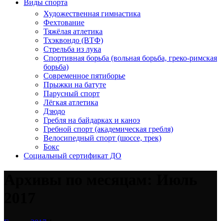
Виды спорта
Художественная гимнастика
Фехтование
Тяжёлая атлетика
Тхэквондо (ВТФ)
Стрельба из лука
Спортивная борьба (вольная борьба, греко-римская
борьба)
Современное пятиборье
Прыжки на батуте
Парусный спорт
Лёгкая атлетика
Дзюдо
Гребля на байдарках и каноэ
Гребной спорт (академическая гребля)
Велосипедный спорт (шоссе, трек)
Бокс
Социальный сертификат ДО
Архивы по месяцам: Июль
2017