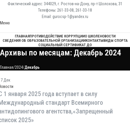
Фактический адрес: 344029, г. Ростов-на-Дону, пр-т Шолохова, 31
Телефоны: 261-33-08, 261-33-18
Email: gurocsp-1@yandex.ru
Меню
ГЛАВНАЯ
ПРОТИВОДЕЙСТВИЕ КОРРУПЦИИ
О ШКОЛЕ
НОВОСТИ
СВЕДЕНИЯ ОБ ОБРАЗОВАТЕЛЬНОЙ ОРГАНИЗАЦИИ
КОНТАКТЫ
ВИДЫ СПОРТА
СОЦИАЛЬНЫЙ СЕРТИФИКАТ ДО
Архивы по месяцам: Декабрь 2024
Главная
2024
Декабрь
17
Дек
Новости
С 1 января 2025 года вступает в силу
Международный стандарт Всемирного
антидопингового агентства,«Запрещенный
список 2025»