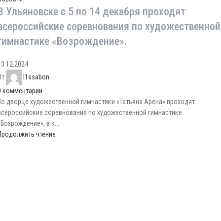
В Ульяновске с 5 по 14 декабря проходят
всероссийские соревнования по художественной
гимнастике «Возрождение».
13.12.2024
От
l1ssabon
0
комментарии
Во дворце художественной гимнастики «Татьяна Арена» проходят
всероссийские соревнования по художественной гимнастике
«Возрождение», в к...
Продолжить чтение