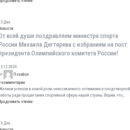
Продолжить чтение
13
Дек
Новости
От всей души поздравляем министра спорта
России Михаила Дегтярева с избранием на пост
президента Олимпийского комитета России!
13.12.2024
От
l1ssabon
0
комментарии
Желаем успехов в новой роли, неиссякаемого оптимизма и плодотворной
работы ради процветания спортивной сферы нашей страны. Верим, что,...
Продолжить чтение
13
Дек
Новости