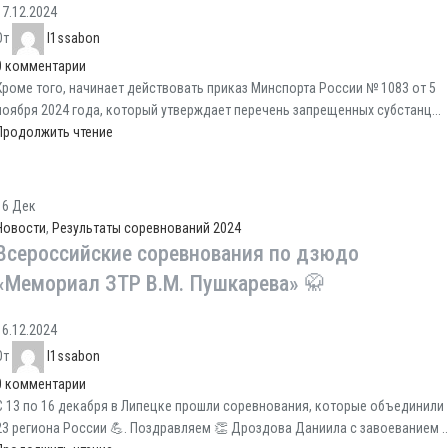
17.12.2024
От
l1ssabon
0
комментарии
Кроме того, начинает действовать приказ Минспорта России № 1083 от 5
ноября 2024 года, который утверждает перечень запрещенных субстанц...
Продолжить чтение
16
Дек
Новости
,
Результаты соревнований 2024
Всероссийские соревнования по дзюдо
«Мемориал ЗТР В.М. Пушкарева» 🥋
16.12.2024
От
l1ssabon
0
комментарии
С 13 по 16 декабря в Липецке прошли соревнования, которые объединили
23 региона России 💪. Поздравляем 👏 Дроздова Даниила с завоеванием ..