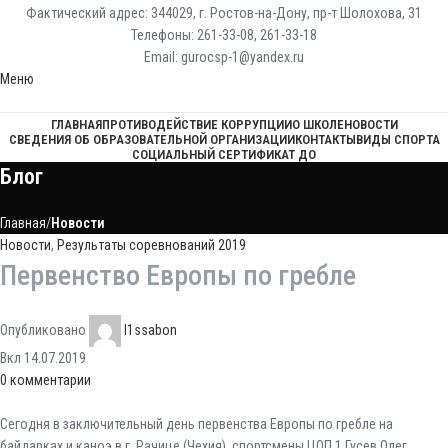
Фактический адрес: 344029, г. Ростов-на-Дону, пр-т Шолохова, 31
Телефоны: 261-33-08, 261-33-18
Email: gurocsp-1@yandex.ru
Меню
ГЛАВНАЯ
ПРОТИВОДЕЙСТВИЕ КОРРУПЦИИ
О ШКОЛЕ
НОВОСТИ
СВЕДЕНИЯ ОБ ОБРАЗОВАТЕЛЬНОЙ ОРГАНИЗАЦИИ
КОНТАКТЫ
ВИДЫ СПОРТА
СОЦИАЛЬНЫЙ СЕРТИФИКАТ ДО
Блог
Главная
Новости
Новости
,
Результаты соревнований 2019
Первенство Европы по гребле
Опубликовано
l1ssabon
Вкл 14.07.2019
0
комментарии
Сегодня в заключительный день первенства Европы по гребле на
байдарках и каноэ в г. Рачице (Чехия) спортсмены ЦОП 1 Гусев Олег