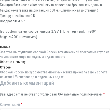
Блинцов Владислав и Козеев Никита, завоевали бронзовые медали в
байдарке-четверке на дистанции 500 м. (Олимпийская дистанция )
Тренерует их Козеев О.В.
Поздравляем ???
[su_custom_gallery source=»media: 2786″ link=»image» width=»200″
height=»200″ title=»never»]
Новые
Золотое выступление сборной России в технической программе групп на
чемпионате мира по водным видам спорта.
Обратно к списку
Старее
Сборная России по художественной гимнастике принесла ещё 2 золота
на летней Универсиаде в отдельных видах
Добавить комментарий
*
Ваш адрес email не будет опубликован.
Обязательные поля помечены
*
Комментарий