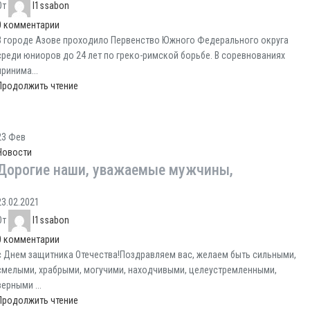
От
l1ssabon
0
комментарии
В городе Азове проходило Первенство Южного Федерального округа
среди юниоров до 24 лет по греко-римской борьбе. В соревнованиях
принима...
Продолжить чтение
23
Фев
Новости
Дорогие наши, уважаемые мужчины,
23.02.2021
От
l1ssabon
0
комментарии
с Днем защитника Отечества!Поздравляем вас, желаем быть сильными,
смелыми, храбрыми, могучими, находчивыми, целеустремленными,
верными ...
Продолжить чтение