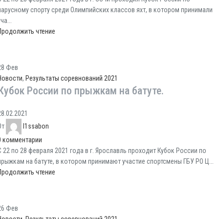
парусному спорту среди Олимпийских классов яхт, в котором принимали
ча...
Продолжить чтение
28
Фев
Новости
,
Результаты соревнований 2021
Кубок России по прыжкам на батуте.
28.02.2021
От
l1ssabon
0
комментарии
С 22 по 28 февраля 2021 года в г. Ярославль проходит Кубок России по
прыжкам на батуте, в котором принимают участие спортсмены ГБУ РО Ц...
Продолжить чтение
26
Фев