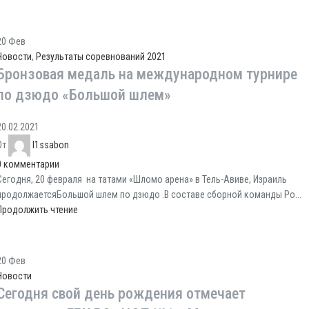
20
Фев
Новости
,
Результаты соревнований 2021
Бронзовая медаль на международном турнире
по дзюдо «Большой шлем»
20.02.2021
От
l1ssabon
0
комментарии
Сегодня, 20 февраля ​ на татами «Шломо арена» в Тель-Авиве, Израиль
продолжается​Большой​ шлем​ по​ дзюдо .В составе сборной команды Ро...
Продолжить чтение
20
Фев
Новости
Сегодня свой день рождения отмечает