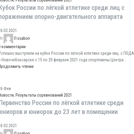
Новости
,
Результаты соревнований 2021
Кубок России по лёгкой атлетике среди лиц с
поражением опорно-двигательного аппарата
26.02.2021
От
l1ssabon
0
комментарии
Успешно выступили на кубке России по лёгкой атлетике среди лиц с ПОДА
в Новочебоксарске с 15 по 20 февраля 2021 года спортсмены Центра...
Продолжить чтение
26
Фев
Новости
,
Результаты соревнований 2021
Первенство России по лёгкой атлетике среди
юниоров и юниорок до 23 лет в помещении
26.02.2021
От
l1ssabon