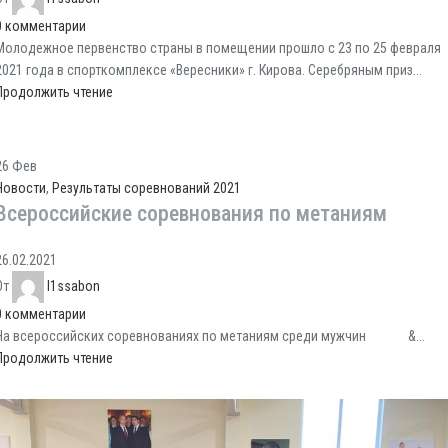
0
комментарии
Молодежное первенство страны в помещении прошло с 23 по 25 февраля
2021 года в спорткомплексе «Вересники» г. Кирова. Серебряным приз...
Продолжить чтение
26
Фев
Новости
,
Результаты соревнований 2021
Всероссийские соревнования по метаниям
26.02.2021
От
l1ssabon
0
комментарии
На всероссийских соревнованиях по метаниям среди мужчин &...
Продолжить чтение