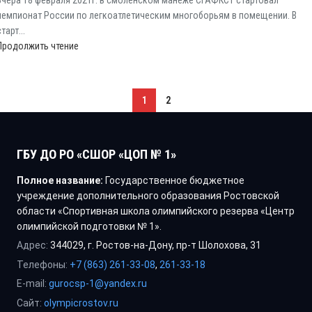
чемпионат России по легкоатлетическим многоборьям в помещении. В
старт...
Продолжить чтение
1
2
ГБУ ДО РО «СШОР «ЦОП № 1»
Полное название:
Государственное бюджетное
учреждение дополнительного образования Ростовской
области «Спортивная школа олимпийского резерва «Центр
олимпийской подготовки № 1».
Адрес:
344029, г. Ростов-на-Дону, пр-т Шолохова, 31
Телефоны:
+7 (863) 261-33-08
,
261-33-18
E-mail:
gurocsp-1@yandex.ru
Сайт:
olympicrostov.ru