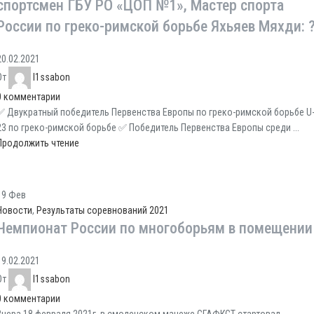
спортсмен ГБУ РО «ЦОП №1», Мастер спорта
России по греко-римской борьбе Яхьяев Мяхди: 
20.02.2021
От
l1ssabon
0
комментарии
✅ Двукратный победитель Первенства Европы по греко-римской борьбе U
23 по греко-римской борьбе ✅ Победитель Первенства Европы среди ...
Продолжить чтение
19
Фев
Новости
,
Результаты соревнований 2021
Чемпионат России по многоборьям в помещении
19.02.2021
От
l1ssabon
0
комментарии
Вчера 18 февраля 2021г. в смоленском манеже СГАФКСТ стартовал