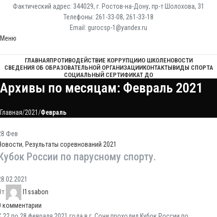
Фактический адрес: 344029, г. Ростов-на-Дону, пр-т Шолохова, 31
Телефоны: 261-33-08, 261-33-18
Email: gurocsp-1@yandex.ru
Меню
ГЛАВНАЯ
ПРОТИВОДЕЙСТВИЕ КОРРУПЦИИ
О ШКОЛЕ
НОВОСТИ
СВЕДЕНИЯ ОБ ОБРАЗОВАТЕЛЬНОЙ ОРГАНИЗАЦИИ
КОНТАКТЫ
ВИДЫ СПОРТА
СОЦИАЛЬНЫЙ СЕРТИФИКАТ ДО
Архивы по месяцам: Февраль 2021
Главная
2021
Февраль
28
Фев
Новости
,
Результаты соревнований 2021
Кубок России по парусному спорту.
28.02.2021
От
l1ssabon
0
комментарии
С 22 по 28 февраля 2021 года в г. Сочи проходил Кубок России по