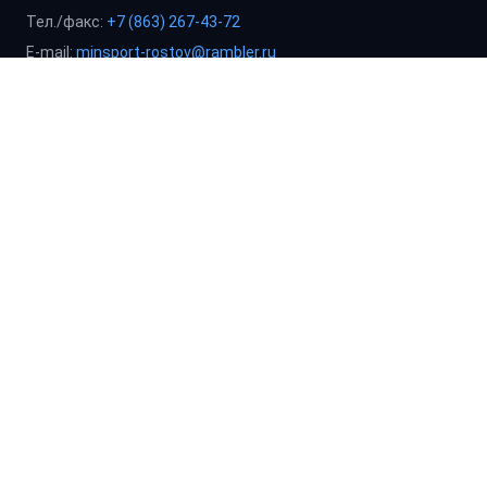
Тел./факс:
+7 (863) 267-43-72
E-mail:
minsport-rostov@rambler.ru
Сайт:
minsport.donland.ru
График работы: пн–чт 09:00–18:00, пт 09:00–16:45, сб–вс
выходные.
Контакты подразделений
Приёмная директора:
+7 (863) 261-33-08
Зам. директора:
+7 (863) 261-33-18
Инструкторы-методисты:
+7 (863) 261-33-18
Бухгалтерия:
+7 (863) 261-33-10
, 261-33-09
Спец. по закупкам:
+7 (863) 261-33-19
Спец. по кадрам:
+7 (863) 261-33-08
График работы