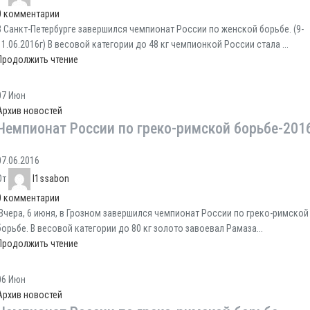
0
комментарии
В Санкт-Петербурге завершился чемпионат России по женской борьбе. (9-
11.06.2016г) В весовой категории до 48 кг чемпионкой России стала ...
Продолжить чтение
07
Июн
Архив новостей
Чемпионат России по греко-римской борьбе-201
07.06.2016
От
l1ssabon
0
комментарии
Вчера, 6 июня, в Грозном завершился чемпионат России по греко-римской
борьбе. В весовой категории до 80 кг золото завоевал Рамаза...
Продолжить чтение
06
Июн
Архив новостей