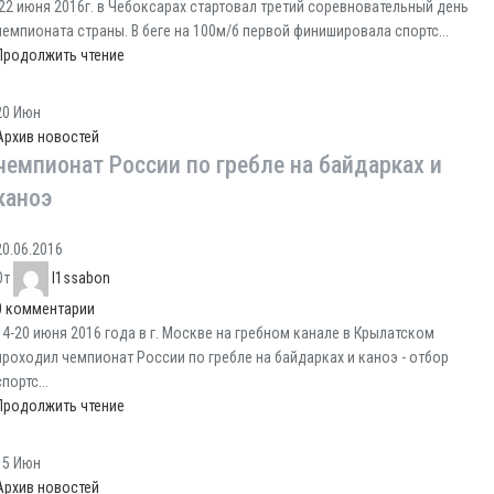
22 июня 2016г. в Чебоксарах стартовал третий соревновательный день
чемпионата страны. В беге на 100м/б первой финишировала спортс...
Продолжить чтение
20
Июн
Архив новостей
чемпионат России по гребле на байдарках и
каноэ
20.06.2016
От
l1ssabon
0
комментарии
14-20 июня 2016 года в г. Москве на гребном канале в Крылатском
проходил чемпионат России по гребле на байдарках и каноэ - отбор
спортс...
Продолжить чтение
15
Июн
Архив новостей