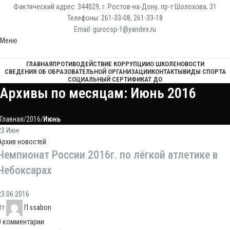
Фактический адрес: 344029, г. Ростов-на-Дону, пр-т Шолохова, 31
Телефоны: 261-33-08, 261-33-18
Email: gurocsp-1@yandex.ru
Меню
ГЛАВНАЯ
ПРОТИВОДЕЙСТВИЕ КОРРУПЦИИ
О ШКОЛЕ
НОВОСТИ
СВЕДЕНИЯ ОБ ОБРАЗОВАТЕЛЬНОЙ ОРГАНИЗАЦИИ
КОНТАКТЫ
ВИДЫ СПОРТА
СОЦИАЛЬНЫЙ СЕРТИФИКАТ ДО
Архивы по месяцам: Июнь 2016
Главная
2016
Июнь
23
Июн
Архив новостей
Чемпионат России 2016г. по лёгкой атлетике в
Чебоксарах
23.06.2016
От
l1ssabon
0
комментарии