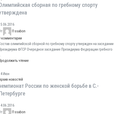
Олимпийская сборная по гребному спорту
утверждена
15.06.2016
От
l1ssabon
0
комментарии
Состав олимпийской сборной по гребному спорту утвержден на заседании
Президиума ФГСР Очередное заседание Президиума Федерации гребного
..
Продолжить чтение
14
Июн
Архив новостей
чемпионат России по женской борьбе в С.-
Петербурге
14.06.2016
От
l1ssabon