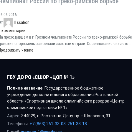
Чемпионат России по греко-римской борьбе
06.06.2016
От
l1ssabon
0
комментарии
На проходившем в г. Грозном чемпионате России по греко-римской борьбе
донские спортсмены завоевали золотые медали. Соревнования являютс...
Продолжить чтение
ГБУ ДО РО «СШОР «ЦОП № 1»
Полное название:
Государственное бюджетное
учреждение дополнительного образования Ростовской
области «Спортивная школа олимпийского резерва «Центр
олимпийской подготовки № 1».
Адрес:
344029, г. Ростов-на-Дону, пр-т Шолохова, 31
Телефоны:
+7 (863) 261-33-08
,
261-33-18
E-mail:
gurocsp-1@yandex.ru