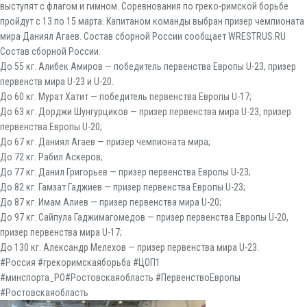
выступят с флагом и гимном. Соревнования по греко-римской борьбе
пройдут с 13 по 15 марта. Капитаном команды выбран призер чемпионата
мира Даниял Агаев. Состав сборной России сообщает WRESTRUS.RU
Состав сборной России.
До 55 кг. Алибек Амиров — победитель первенства Европы U-23, призер
первенств мира U-23 и U-20.
До 60 кг. Мурат Хатит — победитель первенства Европы U-17;
До 63 кг. Дорджи Шунгурциков — призер первенства мира U-23, призер
первенства Европы U-20;
До 67 кг. Даниял Агаев — призер чемпионата мира;
До 72 кг. Рабил Аскеров;
До 77 кг. Данил Григорьев — призер первенства Европы U-23;
До 82 кг. Гамзат Гаджиев — призер первенства Европы U-23;
До 87 кг. Имам Алиев — призер первенства мира U-20;
До 97 кг. Сайпула Гаджимагомедов — призер первенства Европы U-20,
призер первенства мира U-17;
До 130 кг. Александр Мелехов — призер первенства мира U-23.
#Россия #грекоримскаяборьба #ЦОП1
#минспорта_РО#Ростовскаяобласть #ПервенствоЕвропы
#Ростовскаяобласть