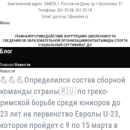
Фактический адрес: 344029, г. Ростов-на-Дону, пр-т Шолохова, 31
Телефоны: 261-33-08, 261-33-18
Email: gurocsp-1@yandex.ru
Меню
ГЛАВНАЯ
ПРОТИВОДЕЙСТВИЕ КОРРУПЦИИ
О ШКОЛЕ
НОВОСТИ
СВЕДЕНИЯ ОБ ОБРАЗОВАТЕЛЬНОЙ ОРГАНИЗАЦИИ
КОНТАКТЫ
ВИДЫ СПОРТА
СОЦИАЛЬНЫЙ СЕРТИФИКАТ ДО
Блог
Главная
Новости
Новости
💪💪💪Определился состав сборной
команды страны🇷🇺 по греко-
римской борьбе среди юниоров до
23 лет на первенство Европы U-23,
которое пройдет с 9 по 15 марта в