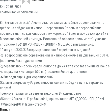
Вкл 20.08.2025
Комментарии
отключены
В г.Энгельсе 🚣🚣🚣17 июля стартовали масштабные соревнования по
гребле на байдарках и каноэ — первенство России и всероссийские
соревнования среди юниоров и юниорок до 19 лет и молодёжи до 24 лет.
В составе сборной команды Ростовской области принимает💪 участие
спортсмен ГБУ ДО РО «СШОР «ЦОП№1» МС Дубровин Владимир.
19 августа👏👏👏 Владимир завоевал 2 серебряных медалей:
🥈 всероссийские соревнования в каноэ-одиночке на дистанции 500 м.
(неолимпийская дистанция),
🥈первенство России среди юниоров до 24 лет в составе экипажа каноэ-
четверки на дистанции 500 м. (неолимпийская дистанция).
🔥Впереди еще 4 дня соревнований.
Желаем спортсмену💪 уверенности, силы и побед на пути к вершинам
спорта!
Тренирует Владимира Веремеенко Олег Владимирович.
#Спорт #Энгельс #греблянабайдаркахиканоэ #ГБУДОРОСШОРЦОП№1
#МинспортРО #ПервенствоРФ
Новые