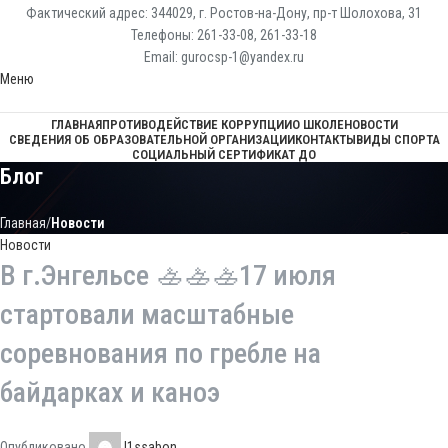
Фактический адрес: 344029, г. Ростов-на-Дону, пр-т Шолохова, 31
Телефоны: 261-33-08, 261-33-18
Email: gurocsp-1@yandex.ru
Меню
ГЛАВНАЯ
ПРОТИВОДЕЙСТВИЕ КОРРУПЦИИ
О ШКОЛЕ
НОВОСТИ
СВЕДЕНИЯ ОБ ОБРАЗОВАТЕЛЬНОЙ ОРГАНИЗАЦИИ
КОНТАКТЫ
ВИДЫ СПОРТА
СОЦИАЛЬНЫЙ СЕРТИФИКАТ ДО
Блог
Главная
Новости
Новости
В г.Энгельсе 🚣🚣🚣17 июля
стартовали масштабные
соревнования по гребле на
байдарках и каноэ
Опубликовано
l1ssabon