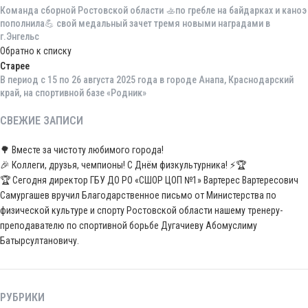
Команда сборной Ростовской области 🚣по гребле на байдарках и каноэ
пополнила💪 свой медальный зачет тремя новыми наградами в
г.Энгельс
Обратно к списку
Старее
В период с 15 по 26 августа 2025 года в городе Анапа, Краснодарский
край, на спортивной базе «Родник»
СВЕЖИЕ ЗАПИСИ
🌳 Вместе за чистоту любимого города!
🎉 Коллеги, друзья, чемпионы! С Днём физкультурника! ⚡️🏆
🏆 Сегодня директор ГБУ ДО РО «СШОР ЦОП №1» Вартерес Вартересович
Самургашев вручил Благодарственное письмо от Министерства по
физической культуре и спорту Ростовской области нашему тренеру-
преподавателю по спортивной борьбе Дугачиеву Абомуслиму
Батырсултановичу.
РУБРИКИ