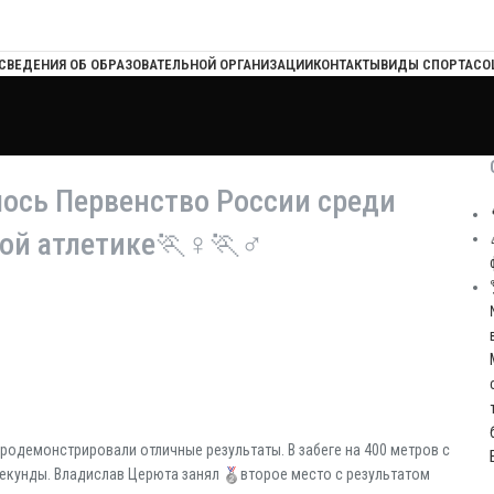
СВЕДЕНИЯ ОБ ОБРАЗОВАТЕЛЬНОЙ ОРГАНИЗАЦИИ
КОНТАКТЫ
ВИДЫ СПОРТА
СО
ялось Первенство России среди
гкой атлетике🏃♀🏃♂
одемонстрировали отличные результаты. В забеге на 400 метров с
секунды. Владислав Церюта занял
второе место с результатом