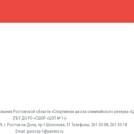
вания Ростовской области «Спортивная школа олимпийского резерва «Ц
(ГБУ ДО РО «СШОР «ЦОП № 1»)
, г. Ростов-на-Дону, пр-т Шолохова, 31 Телефоны: 261-33-08, 261-33-18
Email: gurocsp-1@yandex.ru