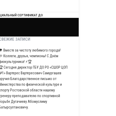
ЦИАЛЬНЫЙ СЕРТИФИКАТ ДО
СВЕЖИЕ ЗАПИСИ
🌳 Вместе за чистоту любимого города!
🎉 Коллеги, друзья, чемпионы! С Днём
физкультурника! ⚡️🏆
🏆 Сегодня директор ГБУ ДО РО «СШОР ЦОП
№1» Вартерес Вартересович Самургашев
вручил Благодарственное письмо от
Министерства по физической культуре и
спорту Ростовской области нашему
тренеру-преподавателю по спортивной
борьбе Дугачиеву Абомуслиму
Батырсултановичу.