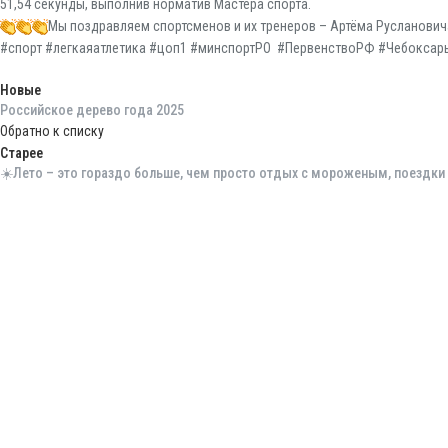
51,54 секунды, выполнив норматив Мастера спорта.
Мы поздравляем спортсменов и их тренеров – Артёма Русланович
#спорт #легкаяатлетика #цоп1 #минспортРО #ПервенствоРФ #Чебоксар
Новые
Российское дерево года 2025
Обратно к списку
Старее
☀️Лето – это гораздо больше, чем просто отдых с мороженым, поездки 