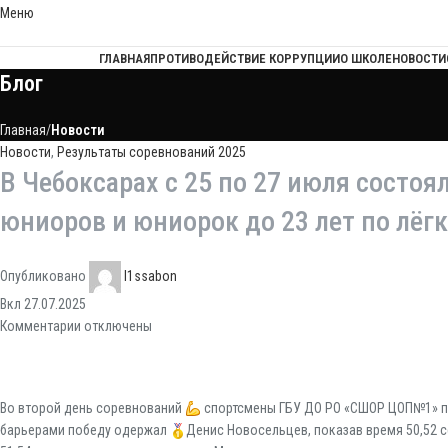
Меню
ГЛАВНАЯ
ПРОТИВОДЕЙСТВИЕ КОРРУПЦИИ
О ШКОЛЕ
НОВОСТИ
Блог
Главная
Новости
Новости
,
Результаты соревнований 2025
В Чебоксарах с 25 по 27 июля состо
юниоров и юниорок до 23 лет по лё
Опубликовано
l1ssabon
Вкл 27.07.2025
Комментарии
отключены
Во второй день соревнований
спортсмены ГБУ ДО РО «СШОР ЦОП№1» пр
барьерами победу одержал
Денис Новосельцев, показав время 50,52 