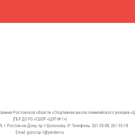
вания Ростовской области «Спортивная школа олимпийского резерва «Ц
(ГБУ ДО РО «СШОР «ЦОП № 1»)
, г. Ростов-на-Дону, пр-т Шолохова, 31 Телефоны: 261-33-08, 261-33-18
Email: gurocsp-1@yandex.ru