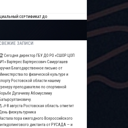
ЦИАЛЬНЫЙ СЕРТИФИКАТ ДО
СВЕЖИЕ ЗАПИСИ
🏆 Сегодня директор ГБУ ДО РО «СШОР ЦОП
№1» Вартерес Вартересович Самургашев
вручил Благодарственное письмо от
Министерства по физической культуре и
спорту Ростовской области нашему
тренеру-преподавателю по спортивной
борьбе Дугачиеву Абомуслиму
Батырсултановичу.
💪🎉8 августа Ростовская область отметит
День физкультурника
Настала пора ежегодного Всероссийского
антидопингового диктанта от РУСАДА — и