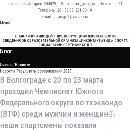
Фактический адрес: 344029, г. Ростов-на-Дону, пр-т Шолохова, 31
Телефоны: 261-33-08, 261-33-18
Email: gurocsp-1@yandex.ru
Меню
ГЛАВНАЯ
ПРОТИВОДЕЙСТВИЕ КОРРУПЦИИ
О ШКОЛЕ
НОВОСТИ
СВЕДЕНИЯ ОБ ОБРАЗОВАТЕЛЬНОЙ ОРГАНИЗАЦИИ
КОНТАКТЫ
ВИДЫ СПОРТА
СОЦИАЛЬНЫЙ СЕРТИФИКАТ ДО
Блог
Главная
Новости
Новости
,
Результаты соревнований 2025
В Волгограде с 20 по 23 марта
проходил Чемпионат Южного
Федерального округа по тхэквондо
(ВТФ) среди мужчин и женщин💪
наши спортсмены показали