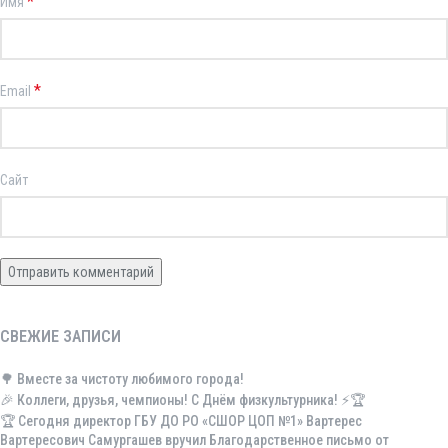
*
Имя
*
Email
Сайт
СВЕЖИЕ ЗАПИСИ
🌳 Вместе за чистоту любимого города!
🎉 Коллеги, друзья, чемпионы! С Днём физкультурника! ⚡️🏆
🏆 Сегодня директор ГБУ ДО РО «СШОР ЦОП №1» Вартерес
Вартересович Самургашев вручил Благодарственное письмо от