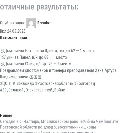
отличные результаты:
Опубликовано
l1ssabon
Вкл 24.03.2025
0
комментарии
🥇Дмитриева-Баханская Ядвига, в/к до 62 — 1 место;
🥇Лукичев Павел, в/к до 68 — 1 место
🥈Дмитриева Юлия, в/к до 73 — 2 место.
Поздравляем спортсменов и тренера преподавателя Хана Артура
Владимировича 👏👏👏
#ЦОП1 #Тхэквондо #Ростовскаяобласть #Волгоград
#80_Великой_Отечественной_Войне
Новые
Сегодня в с. Чалтырь, Мясниковском районе💪🥋на Чемпионате
Ростовской области по дзюдо, воспитанники школы
продемонстрировали блистательное мастерство:🔥