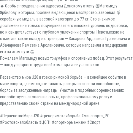
🔥 Особые поздравления адресуем Донскому атлету 👏Магомеду
Ярбилову, который, проявив выдающееся мастерство, завоевал 🥈
серебряную медаль в весовой категории до 77 кг. Это значимое
достижение не только подчеркивает его высокий уровень подготовки,
но и свидетельствует о глубоком увлечении спортом. Невозможно не
отметить также вклад его тренеров — Закаряна Ардашеса Гургеновича и
Абачараева Рамазана Арслановича, которые направили и поддержали
его на этом пути.👏
Пожелаем Магомеду новых триумфов и спортивных побед. Этот результат
— плод усердного труда всей команды и ее участников.
Первенство мира U20 в греко-римской борьбе — важнейшее событие в
мире спорта, где молодые таланты раскрывают свои способности,
борясь за заслуженные награды. Участие в подобных соревнованиях
способствует накоплению опыта, профессиональному росту и
представлению своей страны на международной арене.
#ПервенствоМираU20 #грекоримскаяборьба #минспорта_РО
#Ростовскаяобласть #ЦОП1 #спортнормажизни #Спорт