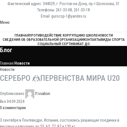
Фактический адрес: 344029, г. Ростов-на-Дону, пр-т Шолохова, 31
Телефоны: 261-33-08, 261-33-18
Email: gurocsp-1@yandex.ru
Меню
ГЛАВНАЯ
ПРОТИВОДЕЙСТВИЕ КОРРУПЦИИ
О ШКОЛЕ
НОВОСТИ
СВЕДЕНИЯ ОБ ОБРАЗОВАТЕЛЬНОЙ ОРГАНИЗАЦИИ
КОНТАКТЫ
ВИДЫ СПОРТА
СОЦИАЛЬНЫЙ СЕРТИФИКАТ ДО
Блог
Главная
Новости
Новости
СЕРЕБРО 🤼ПЕРВЕНСТВА МИРА U20
Опубликовано
l1ssabon
Вкл 04.09.2024
0
комментарии
3 сентября в Понтеведре, Испания, состоялись решающие поединки в
весовых категориях до 55, 63, 77, 87 и 130 кг.