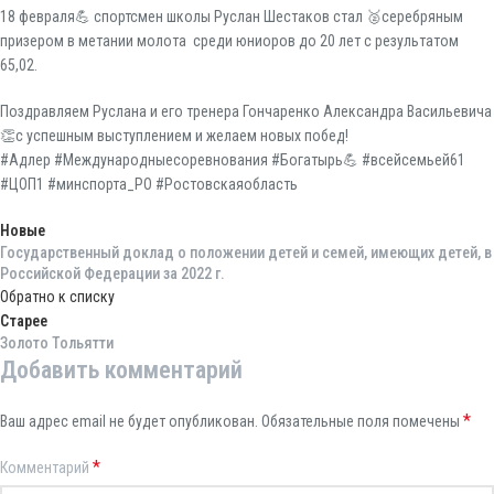
18 февраля💪 спортсмен школы Руслан Шестаков стал 🥈серебряным
призером в метании молота среди юниоров до 20 лет с результатом
65,02.
Поздравляем Руслана и его тренера Гончаренко Александра Васильевича
👏с успешным выступлением и желаем новых побед!
#Адлер #Международныесоревнования #Богатырь💪 #всейсемьей61
#ЦОП1 #минспорта_РО #Ростовскаяобласть
Новые
Государственный доклад о положении детей и семей, имеющих детей, в
Российской Федерации за 2022 г.
Обратно к списку
Старее
Золото Тольятти
Добавить комментарий
*
Ваш адрес email не будет опубликован.
Обязательные поля помечены
*
Комментарий