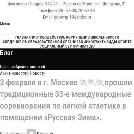
Фактический адрес: 344029, г. Ростов-на-Дону, пр-т Шолохова, 31
Телефоны: 261-33-08, 261-33-18
Email: gurocsp-1@yandex.ru
Меню
ГЛАВНАЯ
ПРОТИВОДЕЙСТВИЕ КОРРУПЦИИ
О ШКОЛЕ
НОВОСТИ
СВЕДЕНИЯ ОБ ОБРАЗОВАТЕЛЬНОЙ ОРГАНИЗАЦИИ
КОНТАКТЫ
ВИДЫ СПОРТА
СОЦИАЛЬНЫЙ СЕРТИФИКАТ ДО
Блог
Главная
Архив новостей
Архив новостей
,
Новости
3 февраля в г. Москве 🏃🏃🏃прошли
традиционные 33-е международные
соревнования по лёгкой атлетике в
помещении «Русская Зима».
Опубликовано
l1ssabon