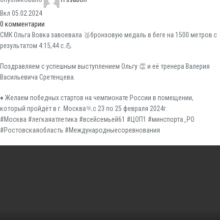
Вкл 05.02.2024
0
комментарии
СМК Ольга Вовка завоевала 🥉бронзовую медаль в беге на 1500 метров с
результатом 4:15,44 с.💪
Поздравляем с успешным выступлением Ольгу 👏 и её тренера Валерия
Васильевича Сретенцева.
♦️ Желаем победных стартов на чемпионате России в помещении,
который пройдёт в г. Москва🏃с 23 по 25 февраля 2024г.
#Москва #легкаяатлетика #всейсемьей61 #ЦОП1 #минспорта_РО
#Ростовскаяобласть #Международныесоревнования