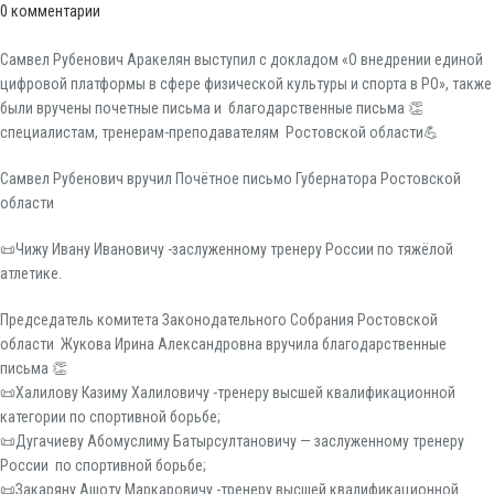
0
комментарии
Самвел Рубенович Аракелян выступил с докладом «О внедрении единой
цифровой платформы в сфере физической культуры и спорта в РО», также
были вручены почетные письма и благодарственные письма 👏
специалистам, тренерам-преподавателям Ростовской области💪
Самвел Рубенович вручил Почётное письмо Губернатора Ростовской
области
📜Чижу Ивану Ивановичу -заслуженному тренеру России по тяжёлой
атлетике.
Председатель комитета Законодательного Собрания Ростовской
области Жукова Ирина Александровна вручила благодарственные
письма 👏
📜Халилову Казиму Халиловичу -тренеру высшей квалификационной
категории по спортивной борьбе;
📜Дугачиеву Абомуслиму Батырсултановичу — заслуженному тренеру
России по спортивной борьбе;
📜Закаряну Ашоту Маркаровичу -тренеру высшей квалификационной