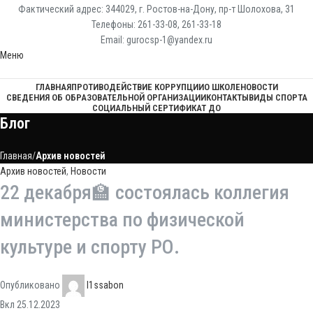
Фактический адрес: 344029, г. Ростов-на-Дону, пр-т Шолохова, 31
Телефоны: 261-33-08, 261-33-18
Email: gurocsp-1@yandex.ru
Меню
ГЛАВНАЯ
ПРОТИВОДЕЙСТВИЕ КОРРУПЦИИ
О ШКОЛЕ
НОВОСТИ
СВЕДЕНИЯ ОБ ОБРАЗОВАТЕЛЬНОЙ ОРГАНИЗАЦИИ
КОНТАКТЫ
ВИДЫ СПОРТА
СОЦИАЛЬНЫЙ СЕРТИФИКАТ ДО
Блог
Главная
Архив новостей
Архив новостей
,
Новости
22 декабря🏫 состоялась коллегия
министерства по физической
культуре и спорту РО.
Опубликовано
l1ssabon
Вкл 25.12.2023