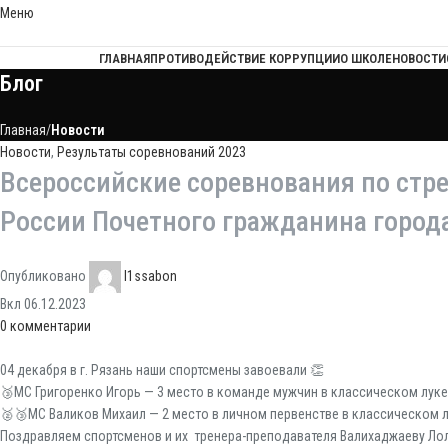
Меню
ГЛАВНАЯ
ПРОТИВОДЕЙСТВИЕ КОРРУПЦИИ
О ШКОЛЕ
НОВОСТИ
Блог
Главная
Новости
Новости
,
Результаты соревнований 2023
Всероссийские соревнования по стре
России Почетного гражданина города
Опубликовано
l1ssabon
Вкл 06.12.2023
0
комментарии
04 декабря в г. Рязань наши спортсмены завоевали 👏
🥉МС Григоренко Игорь — 3 место в команде мужчин в классическом луке
🥈🥉МС Валиков Михаил — 2 место в личном первенстве в классическом л
Поздравляем спортсменов и их тренера-преподавателя Валихаджаеву Ло