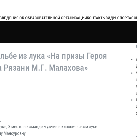
СВЕДЕНИЯ ОБ ОБРАЗОВАТЕЛЬНОЙ ОРГАНИЗАЦИИ
КОНТАКТЫ
ВИДЫ СПОРТА
СО
льбе из лука «На призы Героя
 Рязани М.Г. Малахова»
,
уке, 3 место в команде мужчин в классическом луке.
лу Мансуровну.