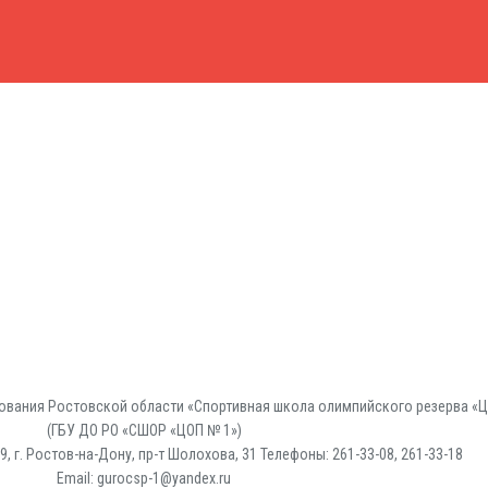
вания Ростовской области «Спортивная школа олимпийского резерва «Ц
(ГБУ ДО РО «СШОР «ЦОП № 1»)
, г. Ростов-на-Дону, пр-т Шолохова, 31 Телефоны: 261-33-08, 261-33-18
Email: gurocsp-1@yandex.ru