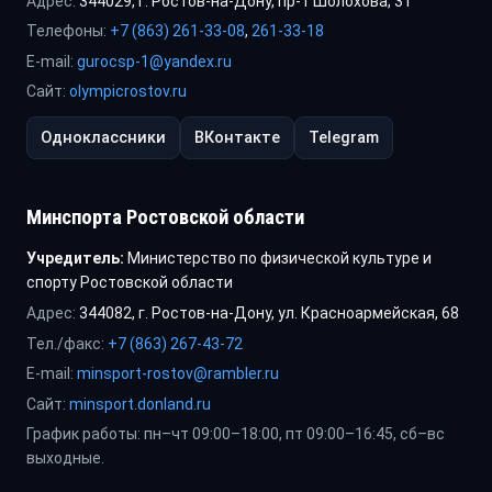
Адрес:
344029, г. Ростов-на-Дону, пр-т Шолохова, 31
Телефоны:
+7 (863) 261-33-08
,
261-33-18
E-mail:
gurocsp-1@yandex.ru
Сайт:
olympicrostov.ru
Одноклассники
ВКонтакте
Telegram
Минспорта Ростовской области
Учредитель:
Министерство по физической культуре и
спорту Ростовской области
Адрес:
344082, г. Ростов-на-Дону, ул. Красноармейская, 68
Тел./факс:
+7 (863) 267-43-72
E-mail:
minsport-rostov@rambler.ru
Сайт:
minsport.donland.ru
График работы: пн–чт 09:00–18:00, пт 09:00–16:45, сб–вс
выходные.