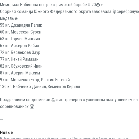
Мемориал Бабинова по греко-римской борьбе U-20🤼♂️
Сборная команда Южного Федерального округа завоевала 🥈серебряную
медаль🔥
55 кг. Джавадян Папик
60 кг. Мовсесян Сурен
63 кг. Горяев Мингиян
67 кг. Аскеров Рабил
72 кг. Беслекоев Заур
77 кг. Нехай Рамазан
82 кг. Обуховский Иван
87 кг. Аверин Максим
97 кг. Мосиенко Егор, Репкин Евгений
130 кг. Бабченко Даниил, Земенков Кирилл.
Поздравляем спортсменов 👏и их тренеров с успешным выступлением на
соревнованиях 🏆
—
Новые
В Азове прошел открытый чемпионат Ростовской области по греко-