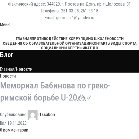
Фактический адрес: 344029, г. Ростов-на-Дону, пр-т Шолохова, 31
Телефоны: 261-33-08, 261-33-18
Email: gurocsp-1@yandex.ru
Меню
ГЛАВНАЯ
ПРОТИВОДЕЙСТВИЕ КОРРУПЦИИ
О ШКОЛЕ
НОВОСТИ
СВЕДЕНИЯ ОБ ОБРАЗОВАТЕЛЬНОЙ ОРГАНИЗАЦИИ
КОНТАКТЫ
ВИДЫ СПОРТА
СОЦИАЛЬНЫЙ СЕРТИФИКАТ ДО
Блог
Главная
Новости
Новости
Мемориал Бабинова по греко-
римской борьбе U-20🤼♂️
Опубликовано
l1ssabon
Вкл 19.11.2023
0
комментарии