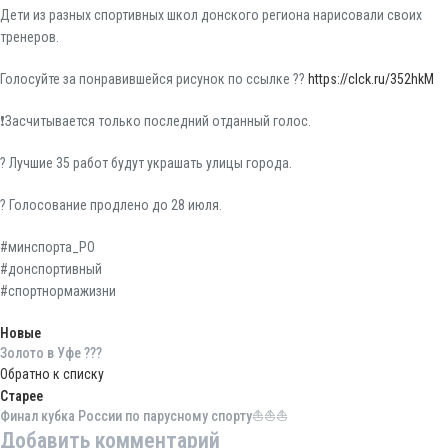
Дети из разных спортивных школ донского региона нарисовали своих
тренеров.
Голосуйте за понравившейся рисунок по ссылке ??
https://clck.ru/352hkM
❗️Засчитывается только последний отданный голос.
?️ Лучшие 35 работ будут украшать улицы города.
? Голосование продлено до 28 июля.
#минспорта_РО
#донспортивный
#спортнормажизни
Новые
Золото в Уфе ???
Обратно к списку
Старее
Финал кубка России по парусному спорту⛵️⛵️⛵️
Добавить комментарий