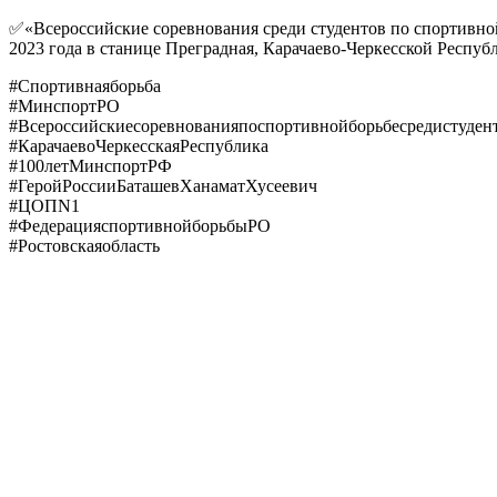
✅«Всероссийские соревнования среди студентов по спортивной
2023 года в станице Преградная, Карачаево-Черкесской Респуб
#Спортивнаяборьба
#МинспортРО
#Всероссийскиесоревнованияпоспортивнойборьбесредистуден
#КарачаевоЧеркесскаяРеспублика
#100летМинспортРФ
#ГеройРоссииБаташевХанаматХусеевич
#ЦОПN1
#ФедерацияспортивнойборьбыРО
#Ростовскаяобласть