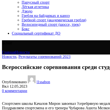
Парусный спорт
Лёгкая атлетика
Дзюдо
Гребля на байдарках и каноэ
Гребной спорт (академическая гребля)
Велосипедный спорт (шоссе, трек)
Бокс
Социальный сертификат ДО
Блог
Главная
Новости
Новости
,
Результаты соревнований 2023
Всероссийские соревнования среди студ
Опубликовано
l1ssabon
Вкл 12.05.2023
0
комментарии
Спортсмен школы Качалов Мирон завоевал ?серебряную медаль в
Поздравляем спортсмена и его тренера Чубарова Ашота Мелко