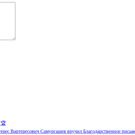
️🏆
с Вартересович Самургашев вручил Благодарственное письмо 