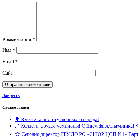
Комментарий
*
Имя
*
Email
*
Сайт
Закрыть
Свежие записи
🌳 Вместе за чистоту любимого города!
🎉 Коллеги, друзья, чемпионы! С Днём физкультурника! ⚡
🏆 Сегодня директор ГБУ ДО РО «СШОР ЦОП №1» Вартере