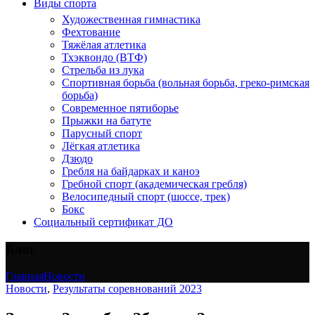
Виды спорта
Художественная гимнастика
Фехтование
Тяжёлая атлетика
Тхэквондо (ВТФ)
Стрельба из лука
Спортивная борьба (вольная борьба, греко-римская
борьба)
Современное пятиборье
Прыжки на батуте
Парусный спорт
Лёгкая атлетика
Дзюдо
Гребля на байдарках и каноэ
Гребной спорт (академическая гребля)
Велосипедный спорт (шоссе, трек)
Бокс
Социальный сертификат ДО
Блог
Главная
Новости
Новости
,
Результаты соревнований 2023