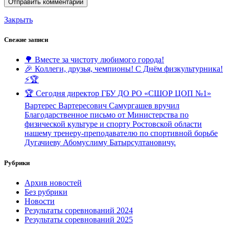
Закрыть
Свежие записи
🌳 Вместе за чистоту любимого города!
🎉 Коллеги, друзья, чемпионы! С Днём физкультурника!
⚡️🏆
🏆 Сегодня директор ГБУ ДО РО «СШОР ЦОП №1»
Вартерес Вартересович Самургашев вручил
Благодарственное письмо от Министерства по
физической культуре и спорту Ростовской области
нашему тренеру-преподавателю по спортивной борьбе
Дугачиеву Абомуслиму Батырсултановичу.
Рубрики
Архив новостей
Без рубрики
Новости
Результаты соревнований 2024
Результаты соревнований 2025