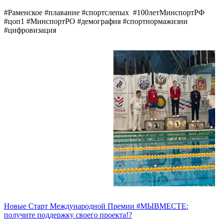
#Раменское #плавание #спортслепых #100летМинспортРФ
#цоп1 #МинспортРО #демография #спортнормажизни
#цифровизация
Новые
Старт Международной Премии #МЫВМЕСТЕ:
получите поддержку своего проекта!?