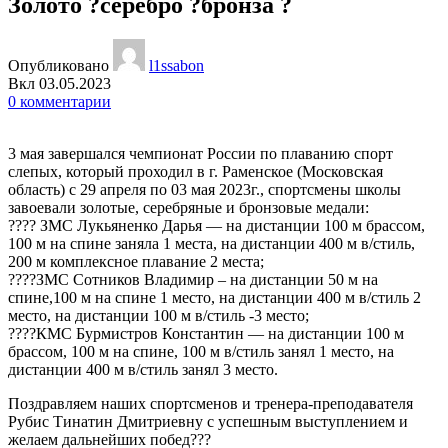
Золото ?серебро ?бронза ?
Опубликовано
l1ssabon
Вкл 03.05.2023
0
комментарии
3 мая завершался чемпионат России по плаванию спорт
слепых, который проходил в г. Раменское (Московская
область) с 29 апреля по 03 мая 2023г., спортсмены школы
завоевали золотые, серебряные и бронзовые медали:
???? ЗМС Лукьяненко Дарья — на дистанции 100 м брассом,
100 м на спине заняла 1 места, на дистанции 400 м в/стиль,
200 м комплексное плавание 2 места;
????ЗМС Сотников Владимир – на дистанции 50 м на
спине,100 м на спине 1 место, на дистанции 400 м в/стиль 2
место, на дистанции 100 м в/стиль -3 место;
????КМС Бурмистров Константин — на дистанции 100 м
брассом, 100 м на спине, 100 м в/стиль занял 1 место, на
дистанции 400 м в/стиль занял 3 место.
Поздравляем наших спортсменов и тренера-преподавателя
Рубис Тинатин Дмитриевну с успешным выступлением и
желаем дальнейших побед???