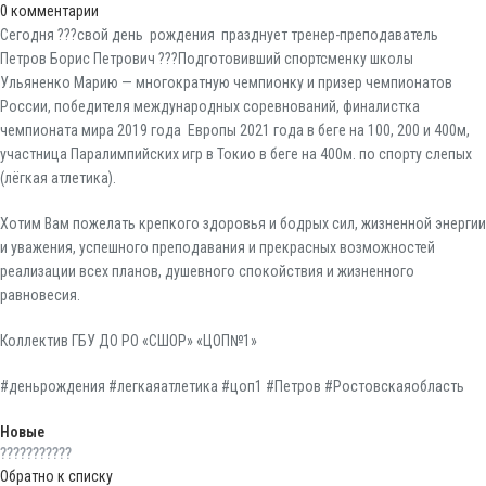
0
комментарии
Сегодня ???свой день рождения празднует тренер-преподаватель
Петров Борис Петрович ???Подготовивший спортсменку школы
Ульяненко Марию — многократную чемпионку и призер чемпионатов
России, победителя международных соревнований, финалистка
чемпионата мира 2019 года Европы 2021 года в беге на 100, 200 и 400м,
участница Паралимпийских игр в Токио в беге на 400м. по спорту слепых
(лёгкая атлетика).
Хотим Вам пожелать крепкого здоровья и бодрых сил, жизненной энергии
и уважения, успешного преподавания и прекрасных возможностей
реализации всех планов, душевного спокойствия и жизненного
равновесия.
Коллектив ГБУ ДО РО «СШОР» «ЦОП№1»
#деньрождения #легкаяатлетика #цоп1 #Петров #Ростовскаяобласть
Новые
???????????
Обратно к списку