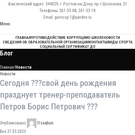
Фактический адрес: 344029, г. Ростов-на-Дону, пр-т Шолохова, 31
Телефоны: 261-33-08, 261-33-18
Email: gurocsp-1@yandex.ru
Меню
ГЛАВНАЯ
ПРОТИВОДЕЙСТВИЕ КОРРУПЦИИ
О ШКОЛЕ
НОВОСТИ
СВЕДЕНИЯ ОБ ОБРАЗОВАТЕЛЬНОЙ ОРГАНИЗАЦИИ
КОНТАКТЫ
ВИДЫ СПОРТА
СОЦИАЛЬНЫЙ СЕРТИФИКАТ ДО
Блог
Главная
Новости
Новости
Сегодня ???свой день рождения
празднует тренер-преподаватель
Петров Борис Петрович ???
Опубликовано
l1ssabon
Вкл 21.03.2023