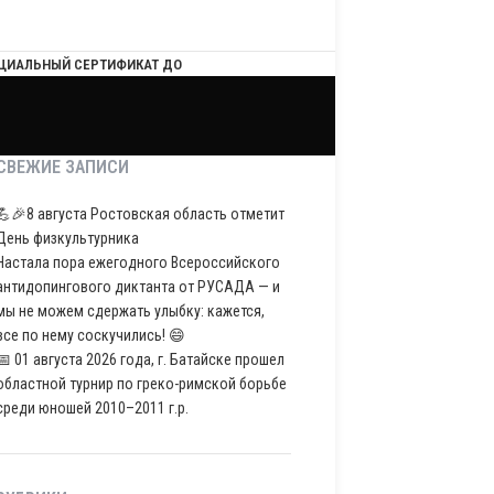
ЦИАЛЬНЫЙ СЕРТИФИКАТ ДО
СВЕЖИЕ ЗАПИСИ
💪🎉8 августа Ростовская область отметит
День физкультурника
Настала пора ежегодного Всероссийского
антидопингового диктанта от РУСАДА — и
мы не можем сдержать улыбку: кажется,
все по нему соскучились! 😄
📅 01 августа 2026 года, г. Батайске прошел
областной турнир по греко-римской борьбе
среди юношей 2010–2011 г.р.