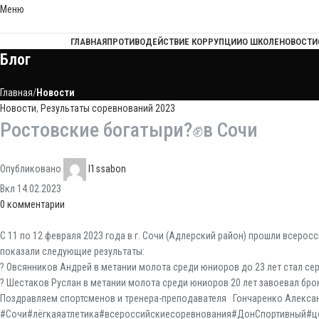
Меню
ГЛАВНАЯ
ПРОТИВОДЕЙСТВИЕ КОРРУПЦИИ
О ШКОЛЕ
НОВОСТИ
Блог
Главная
Новости
Новости
,
Результаты соревнований 2023
Ростовские богатыри?✊в Сочи
Опубликовано
l1ssabon
Вкл 14.02.2023
0
комментарии
С 11 по 12 февраля 2023 года в г. Сочи (Адлерский район) прошли всер
показали следующие результаты:
? Овсянников Андрей в метании молота среди юниоров до 23 лет стал се
? Шестаков Руслан в метании молота среди юниоров 20 лет завоевал бро
Поздравляем спортсменов и тренера-преподавателя Гончаренко Алекса
#Сочи#лёгкаяатлетика#всероссийскиесоревнования#ДонСпортивный#ц