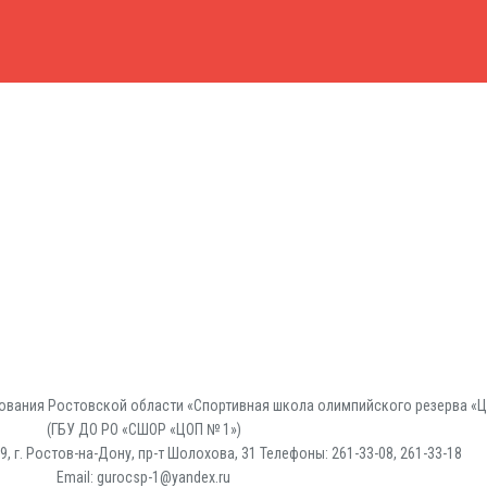
вания Ростовской области «Спортивная школа олимпийского резерва «Ц
(ГБУ ДО РО «СШОР «ЦОП № 1»)
, г. Ростов-на-Дону, пр-т Шолохова, 31 Телефоны: 261-33-08, 261-33-18
Email: gurocsp-1@yandex.ru