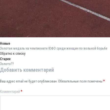
Новые
Золотая медаль на чемпионате ЮФО среди женщин по вольной борьбе
Обратно к списку
Старее
Золото??
Добавить комментарий
*
Ваш адрес email не будет опубликован.
Обязательные поля помечены
*
Комментарий