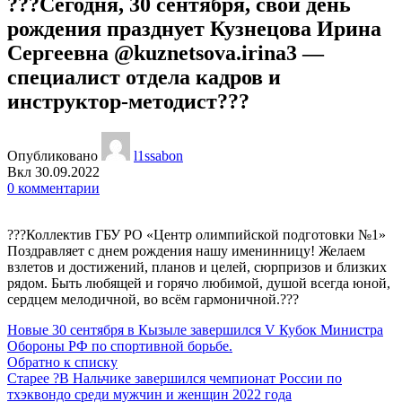
???Сегодня, 30 сентября, свой день
рождения празднует Кузнецова Ирина
Сергеевна @kuznetsova.irina3 —
специалист отдела кадров и
инструктор-методист???
Опубликовано
l1ssabon
Вкл 30.09.2022
0
комментарии
???Коллектив ГБУ РО «Центр олимпийской подготовки №1»
Поздравляет с днем рождения нашу именинницу! Желаем
взлетов и достижений, планов и целей, сюрпризов и близких
рядом. Быть любящей и горячо любимой, душой всегда юной,
сердцем мелодичной, во всём гармоничной.???
Новые
30 сентября в Кызыле завершился V Кубок Министра
Обороны РФ по спортивной борьбе.
Обратно к списку
Старее
?В Нальчике​ завершился чемпионат России по
тхэквондо среди мужчин и женщин 2022 года