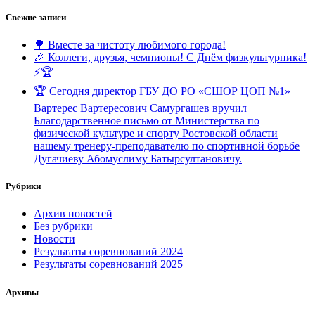
Свежие записи
🌳 Вместе за чистоту любимого города!
🎉 Коллеги, друзья, чемпионы! С Днём физкультурника!
⚡️🏆
🏆 Сегодня директор ГБУ ДО РО «СШОР ЦОП №1»
Вартерес Вартересович Самургашев вручил
Благодарственное письмо от Министерства по
физической культуре и спорту Ростовской области
нашему тренеру-преподавателю по спортивной борьбе
Дугачиеву Абомуслиму Батырсултановичу.
Рубрики
Архив новостей
Без рубрики
Новости
Результаты соревнований 2024
Результаты соревнований 2025
Архивы