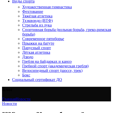
Виды спорта
Художественная гимнастика
Фехтование
Тяжёлая атлетика
Тхэквондо (ВТФ)
Стрельба из лука
Спортивная борьба (вольная борьба, греко-римская
борьба)
Современное пятиборье
Прыжки на батуте
Парусный спорт
Лёгкая атлетика
Дзюдо
Гребля на байдарках и каноэ
Гребной спорт (академическая гребля)
Велосипедный спорт (шоссе, трек)
Бокс
Социальный сертификат ДО
Блог
Главная
Новости
Новости