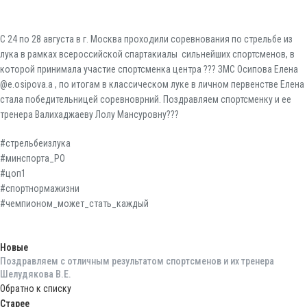
С 24 по 28 августа в г. Москва проходили соревнования по стрельбе из
лука в рамках всероссийской спартакиалы сильнейших спортсменов, в
которой принимала участие спортсменка центра ??? ЗМС Осипова Елена
@e.osipova.a , по итогам в классическом луке в личном первенстве Елена
стала победительницей соревноврний. Поздравляем спортсменку и ее
тренера Валихаджаеву Лолу Мансуровну???
#стрельбеизлука
#минспорта_РО
#цоп1
#спортнормажизни
#чемпионом_может_стать_каждый
Новые
Поздравляем с отличным результатом спортсменов и их тренера
Шелудякова В.Е.
Обратно к списку
Старее