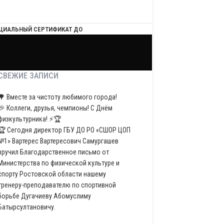
ЦИАЛЬНЫЙ СЕРТИФИКАТ ДО
СВЕЖИЕ ЗАПИСИ
🌳 Вместе за чистоту любимого города!
🎉 Коллеги, друзья, чемпионы! С Днём
физкультурника! ⚡️🏆
🏆 Сегодня директор ГБУ ДО РО «СШОР ЦОП
№1» Вартерес Вартересович Самургашев
вручил Благодарственное письмо от
Министерства по физической культуре и
спорту Ростовской области нашему
тренеру-преподавателю по спортивной
борьбе Дугачиеву Абомуслиму
Батырсултановичу.