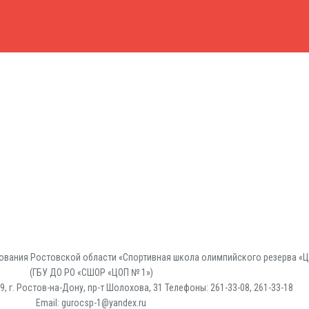
вания Ростовской области «Спортивная школа олимпийского резерва «Ц
(ГБУ ДО РО «СШОР «ЦОП № 1»)
, г. Ростов-на-Дону, пр-т Шолохова, 31 Телефоны: 261-33-08, 261-33-18
Email: gurocsp-1@yandex.ru