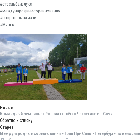
#стрельбаизлука
#международныесоревнования
#спортнормажизни
#Минск
Новые
Командный чемпионат России по лёгкой атлетике в г.Сочи
Обратно к списку
Старее
Международные соревнования » Гран При Санкт-Петербург» по велосипед