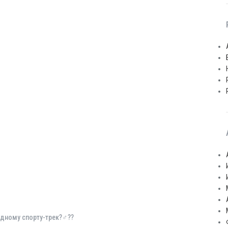
ному спорту-трек?‍♂️??