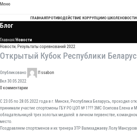
Меню
ГЛАВНАЯ
ПРОТИВОДЕЙСТВИЕ КОРРУПЦИИ
О ШКОЛЕ
НОВОСТИ
Блог
Главная
Новости
Новости
,
Результаты соревнований 2022
Открытый Кубок Республики Беларусь
Опубликовано
l1ssabon
Вкл 30.05.2022
0
комментарии
С 23.05 по 28.05.2022 года в г. Минске, Республика Беларусь, проходил о
принимали участие спортсмены ГБУ РО ЦОП № 1??? ЗМС Осипова Елена и М
обладательницей трех золотых медалей: в личном первенстве, командном
место.
Поздравляем спортсменов и их тренера ЗТР Валихаджаеву Лолу Мансуров