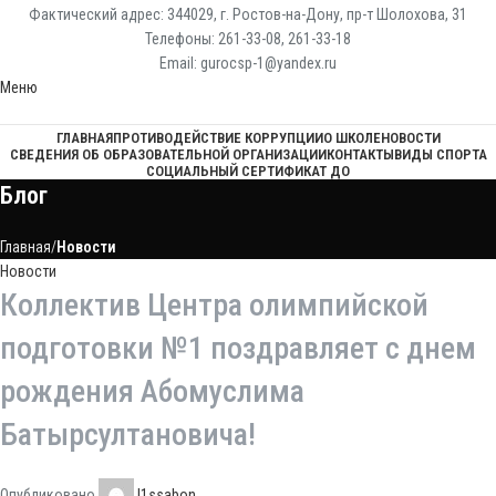
Фактический адрес: 344029, г. Ростов-на-Дону, пр-т Шолохова, 31
Телефоны: 261-33-08, 261-33-18
Email: gurocsp-1@yandex.ru
Меню
ГЛАВНАЯ
ПРОТИВОДЕЙСТВИЕ КОРРУПЦИИ
О ШКОЛЕ
НОВОСТИ
СВЕДЕНИЯ ОБ ОБРАЗОВАТЕЛЬНОЙ ОРГАНИЗАЦИИ
КОНТАКТЫ
ВИДЫ СПОРТА
СОЦИАЛЬНЫЙ СЕРТИФИКАТ ДО
Блог
Главная
Новости
Новости
Коллектив Центра олимпийской
подготовки №1 поздравляет с днем
рождения Абомуслима
Батырсултановича!
Опубликовано
l1ssabon