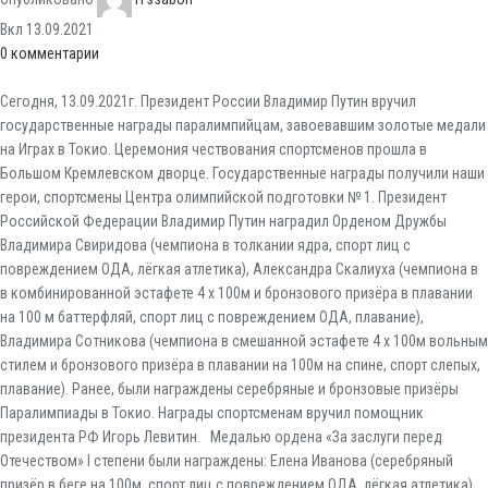
Вкл 13.09.2021
0
комментарии
Сегодня, 13.09.2021г. Президент России Владимир Путин вручил
государственные награды паралимпийцам, завоевавшим золотые медали
на Играх в Токио. Церемония чествования спортсменов прошла в
Большом Кремлевском дворце. Государственные награды получили наши
герои, спортсмены Центра олимпийской подготовки № 1. Президент
Российской Федерации Владимир Путин наградил Орденом Дружбы
Владимира Свиридова (чемпиона в толкании ядра, спорт лиц с
повреждением ОДА, лёгкая атлетика), Александра Скалиуха (чемпиона в
в комбинированной эстафете 4 х 100м и бронзового призёра в плавании
на 100 м баттерфляй, спорт лиц с повреждением ОДА, плавание),
Владимира Сотникова (чемпиона в смешанной эстафете 4 х 100м вольным
стилем и бронзового призёра в плавании на 100м на спине, спорт слепых,
плавание). Ранее, были награждены серебряные и бронзовые призёры
Паралимпиады в Токио. Награды спортсменам вручил помощник
президента РФ Игорь Левитин. Медалью ордена «За заслуги перед
Отечеством» I степени были награждены: Елена Иванова (серебряный
призёр в беге на 100м, спорт лиц с повреждением ОДА, лёгкая атлетика),