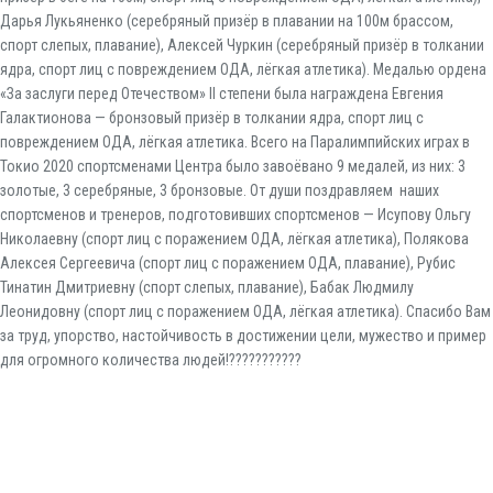
Дарья Лукьяненко (серебряный призёр в плавании на 100м брассом,
спорт слепых, плавание), Алексей Чуркин (серебряный призёр в толкании
ядра, спорт лиц с повреждением ОДА, лёгкая атлетика). Медалью ордена
«За заслуги перед Отечеством» II степени была награждена Евгения
Галактионова — бронзовый призёр в толкании ядра, спорт лиц с
повреждением ОДА, лёгкая атлетика. Всего на Паралимпийских играх в
Токио 2020 спортсменами Центра было завоёвано 9 медалей, из них: 3
золотые, 3 серебряные, 3 бронзовые. От души поздравляем наших
спортсменов и тренеров, подготовивших спортсменов — Исупову Ольгу
Николаевну (спорт лиц с поражением ОДА, лёгкая атлетика), Полякова
Алексея Сергеевича (спорт лиц с поражением ОДА, плавание), Рубис
Тинатин Дмитриевну (спорт слепых, плавание), Бабак Людмилу
Леонидовну (спорт лиц с поражением ОДА, лёгкая атлетика). Спасибо Вам
за труд, упорство, настойчивость в достижении цели, мужество и пример
для огромного количества людей!???????????