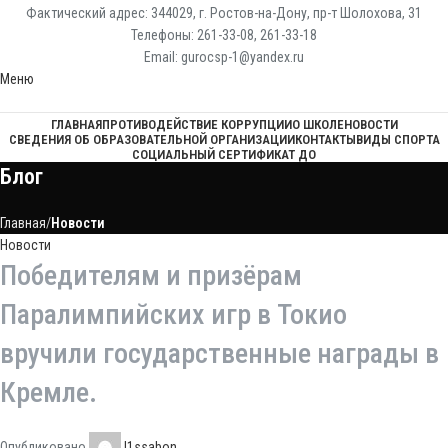
Фактический адрес: 344029, г. Ростов-на-Дону, пр-т Шолохова, 31
Телефоны: 261-33-08, 261-33-18
Email: gurocsp-1@yandex.ru
Меню
ГЛАВНАЯ
ПРОТИВОДЕЙСТВИЕ КОРРУПЦИИ
О ШКОЛЕ
НОВОСТИ
СВЕДЕНИЯ ОБ ОБРАЗОВАТЕЛЬНОЙ ОРГАНИЗАЦИИ
КОНТАКТЫ
ВИДЫ СПОРТА
СОЦИАЛЬНЫЙ СЕРТИФИКАТ ДО
Блог
Главная
Новости
Новости
Победителям и призёрам
Паралимпийских игр в Токио
вручили государственные награды в
Кремле.
Опубликовано
l1ssabon