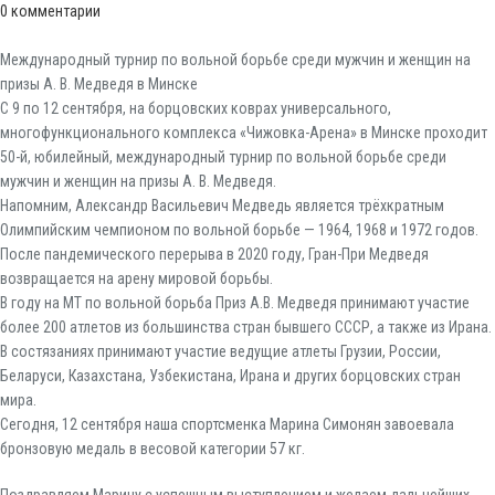
0
комментарии
Международный турнир по вольной борьбе среди мужчин и женщин на
призы А. В. Медведя в Минске
С 9 по 12 сентября, на борцовских коврах универсального,
многофункционального комплекса «Чижовка-Арена» в Минске проходит
50-й, юбилейный, международный турнир по вольной борьбе среди
мужчин и женщин на призы А. В. Медведя.
Напомним, Александр Васильевич Медведь является трёхкратным
Олимпийским чемпионом по вольной борьбе — 1964, 1968 и 1972 годов.
После пандемического перерыва в 2020 году, Гран-При Медведя
возвращается на арену мировой борьбы.
В году на МТ по вольной борьба Приз А.В. Медведя принимают участие
более 200 атлетов из большинства стран бывшего СССР, а также из Ирана.
В состязаниях принимают участие ведущие атлеты Грузии, России,
Беларуси, Казахстана, Узбекистана, Ирана и других борцовских стран
мира.
Сегодня, 12 сентября наша спортсменка Марина Симонян завоевала
бронзовую медаль в весовой категории 57 кг.