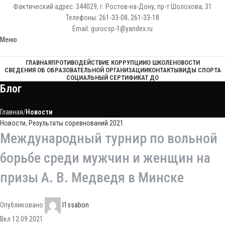
Фактический адрес: 344029, г. Ростов-на-Дону, пр-т Шолохова, 31
Телефоны: 261-33-08, 261-33-18
Email: gurocsp-1@yandex.ru
Меню
ГЛАВНАЯ
ПРОТИВОДЕЙСТВИЕ КОРРУПЦИИ
О ШКОЛЕ
НОВОСТИ
СВЕДЕНИЯ ОБ ОБРАЗОВАТЕЛЬНОЙ ОРГАНИЗАЦИИ
КОНТАКТЫ
ВИДЫ СПОРТА
СОЦИАЛЬНЫЙ СЕРТИФИКАТ ДО
Блог
Главная
Новости
Новости
,
Результаты соревнований 2021
Международный турнир по вольной
борьбе среди мужчин и женщин на
призы А. В. Медведя в Минске
Опубликовано
l1ssabon
Вкл 12.09.2021