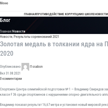
Меню
ГЛАВНАЯ
ПРОТИВОДЕЙСТВИЕ КОРРУПЦИИ
О ШКОЛЕ
НОВОСТИ
Блог
Главная
Новости
Новости
,
Результаты соревнований 2021
Золотая медаль в толкании ядра на 
2020
Опубликовано
l1ssabon
Вкл 31.08.2021
0
комментарии
Спортсмен Центра олимпийской подготовки № 1 — Владимир Свиридов за
классе F 36 среди спортсменов с нарушениями опорно-двигательного апп
Владимир показал результат 16,67 метра и установил новый мировой рек