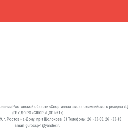
вания Ростовской области «Спортивная школа олимпийского резерва «Ц
(ГБУ ДО РО «СШОР «ЦОП № 1»)
, г. Ростов-на-Дону, пр-т Шолохова, 31 Телефоны: 261-33-08, 261-33-18
Email: gurocsp-1@yandex.ru