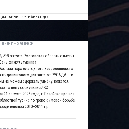
ЦИАЛЬНЫЙ СЕРТИФИКАТ ДО
СВЕЖИЕ ЗАПИСИ
💪🎉8 августа Ростовская область отметит
День физкультурника
Настала пора ежегодного Всероссийского
антидопингового диктанта от РУСАДА — и
мы не можем сдержать улыбку: кажется,
все по нему соскучились! 😄
📅 01 августа 2026 года, г. Батайске прошел
областной турнир по греко-римской борьбе
среди юношей 2010–2011 г.р.