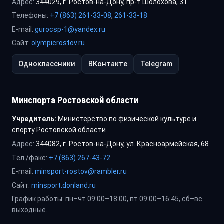
Адрес:
344029, г. Ростов-на-Дону, пр-т Шолохова, 31
Телефоны:
+7 (863) 261-33-08
,
261-33-18
E-mail:
gurocsp-1@yandex.ru
Сайт:
olympicrostov.ru
Одноклассники
ВКонтакте
Telegram
Минспорта Ростовской области
Учредитель:
Министерство по физической культуре и
спорту Ростовской области
Адрес:
344082, г. Ростов-на-Дону, ул. Красноармейская, 68
Тел./факс:
+7 (863) 267-43-72
E-mail:
minsport-rostov@rambler.ru
Сайт:
minsport.donland.ru
График работы: пн–чт 09:00–18:00, пт 09:00–16:45, сб–вс
выходные.