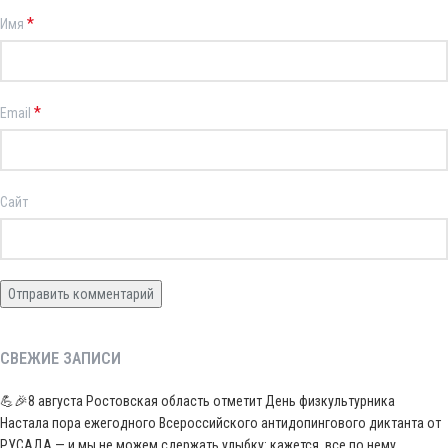
*
Имя
*
Email
Сайт
СВЕЖИЕ ЗАПИСИ
💪🎉8 августа Ростовская область отметит День физкультурника
Настала пора ежегодного Всероссийского антидопингового диктанта от
РУСАДА — и мы не можем сдержать улыбку: кажется, все по нему