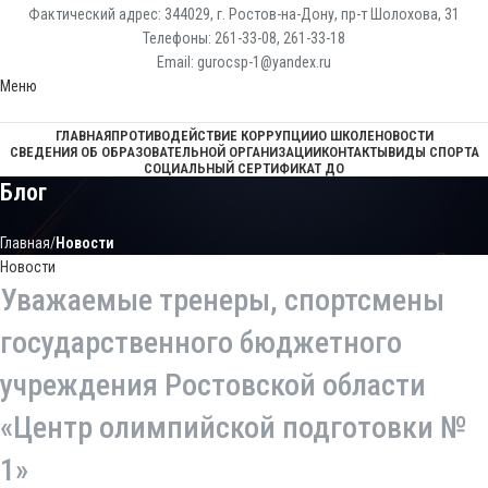
Фактический адрес: 344029, г. Ростов-на-Дону, пр-т Шолохова, 31
Телефоны: 261-33-08, 261-33-18
Email: gurocsp-1@yandex.ru
Меню
ГЛАВНАЯ
ПРОТИВОДЕЙСТВИЕ КОРРУПЦИИ
О ШКОЛЕ
НОВОСТИ
СВЕДЕНИЯ ОБ ОБРАЗОВАТЕЛЬНОЙ ОРГАНИЗАЦИИ
КОНТАКТЫ
ВИДЫ СПОРТА
СОЦИАЛЬНЫЙ СЕРТИФИКАТ ДО
Блог
Главная
Новости
Новости
Уважаемые тренеры, спортсмены
государственного бюджетного
учреждения Ростовской области
«Центр олимпийской подготовки №
1»