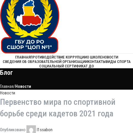
ГЛАВНАЯ
ПРОТИВОДЕЙСТВИЕ КОРРУПЦИИ
О ШКОЛЕ
НОВОСТИ
СВЕДЕНИЯ ОБ ОБРАЗОВАТЕЛЬНОЙ ОРГАНИЗАЦИИ
КОНТАКТЫ
ВИДЫ СПОРТА
СОЦИАЛЬНЫЙ СЕРТИФИКАТ ДО
Блог
Главная
Новости
Новости
Первенство мира по спортивной
борьбе среди кадетов 2021 года
Опубликовано
l1ssabon