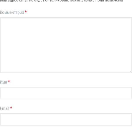
Ваш адрес email не будет опубликован.
Обязательные поля помечены
*
Комментарий
*
Имя
*
Email