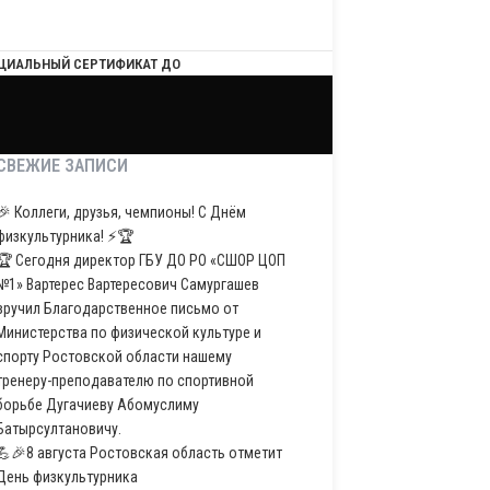
ЦИАЛЬНЫЙ СЕРТИФИКАТ ДО
СВЕЖИЕ ЗАПИСИ
🎉 Коллеги, друзья, чемпионы! С Днём
физкультурника! ⚡️🏆
🏆 Сегодня директор ГБУ ДО РО «СШОР ЦОП
№1» Вартерес Вартересович Самургашев
вручил Благодарственное письмо от
Министерства по физической культуре и
спорту Ростовской области нашему
тренеру-преподавателю по спортивной
борьбе Дугачиеву Абомуслиму
Батырсултановичу.
💪🎉8 августа Ростовская область отметит
День физкультурника