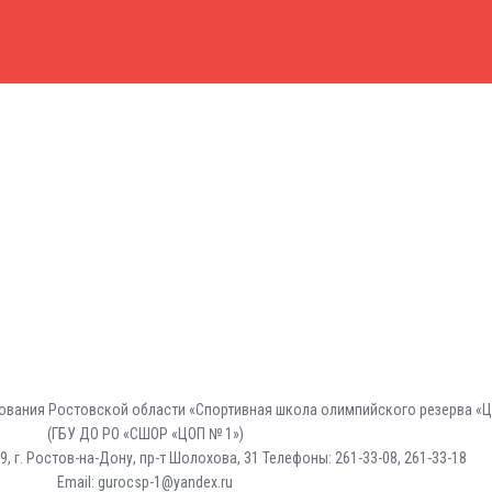
вания Ростовской области «Спортивная школа олимпийского резерва «Ц
(ГБУ ДО РО «СШОР «ЦОП № 1»)
, г. Ростов-на-Дону, пр-т Шолохова, 31 Телефоны: 261-33-08, 261-33-18
Email: gurocsp-1@yandex.ru