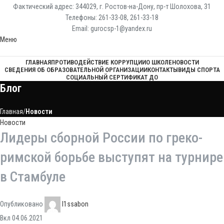
Фактический адрес: 344029, г. Ростов-на-Дону, пр-т Шолохова, 31
Телефоны: 261-33-08, 261-33-18
Email: gurocsp-1@yandex.ru
Меню
ГЛАВНАЯ
ПРОТИВОДЕЙСТВИЕ КОРРУПЦИИ
О ШКОЛЕ
НОВОСТИ
СВЕДЕНИЯ ОБ ОБРАЗОВАТЕЛЬНОЙ ОРГАНИЗАЦИИ
КОНТАКТЫ
ВИДЫ СПОРТА
СОЦИАЛЬНЫЙ СЕРТИФИКАТ ДО
Блог
Главная
Новости
Новости
Лидеры сборной России по греко-
римской борьбе выступят на турнире
в Стамбуле
Опубликовано
l1ssabon
Вкл 04.06.2021