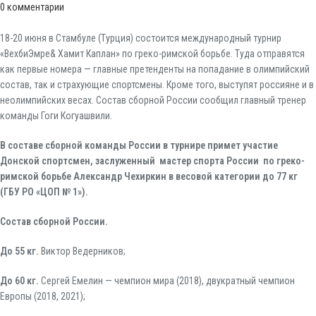
0
комментарии
18-20 июня в Стамбуле (Турция) состоится международный турнир
«ВехбиЭмре& Хамит Каплан» по греко-римской борьбе. Туда отправятся
как первые номера — главные претенденты на попадание в олимпийский
состав, так и страхующие спортсмены. Кроме того, выступят россияне и в
неолимпийских весах. Состав сборной России сообщил главный тренер
команды Гоги Когуашвили.
В составе сборной команды России в турнире примет участие
Донской спортсмен, заслуженный мастер спорта России по греко-
римской борьбе Александр Чехиркин в весовой категории до 77 кг
(ГБУ РО «ЦОП № 1»).
Состав сборной России.
До 55 кг.
Виктор Ведерников;
До 60 кг.
Сергей Емелин — чемпион мира (2018), двукратный чемпион
Европы (2018, 2021);