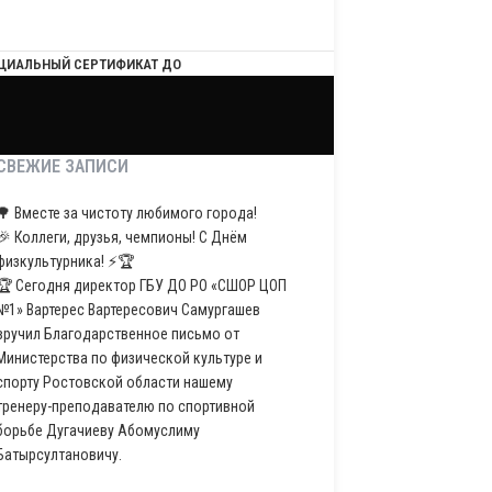
ЦИАЛЬНЫЙ СЕРТИФИКАТ ДО
СВЕЖИЕ ЗАПИСИ
🌳 Вместе за чистоту любимого города!
🎉 Коллеги, друзья, чемпионы! С Днём
физкультурника! ⚡️🏆
🏆 Сегодня директор ГБУ ДО РО «СШОР ЦОП
№1» Вартерес Вартересович Самургашев
вручил Благодарственное письмо от
Министерства по физической культуре и
спорту Ростовской области нашему
тренеру-преподавателю по спортивной
борьбе Дугачиеву Абомуслиму
Батырсултановичу.