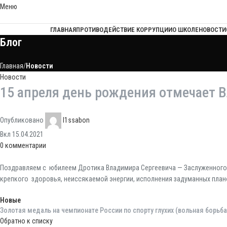
Меню
ГЛАВНАЯ
ПРОТИВОДЕЙСТВИЕ КОРРУПЦИИ
О ШКОЛЕ
НОВОСТИ
Блог
Главная
Новости
Новости
15 апреля день рождения отмечает 
Опубликовано
l1ssabon
Вкл 15.04.2021
0
комментарии
Поздравляем с юбилеем Дротика Владимира Сергеевича — Заслуженного 
крепкого здоровья, неиссякаемой энергии, исполнения задуманных плано
Новые
Золотая медаль на чемпионате России по спорту глухих (вольная борьба
Обратно к списку