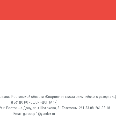
вания Ростовской области «Спортивная школа олимпийского резерва «Ц
(ГБУ ДО РО «СШОР «ЦОП № 1»)
, г. Ростов-на-Дону, пр-т Шолохова, 31 Телефоны: 261-33-08, 261-33-18
Email: gurocsp-1@yandex.ru