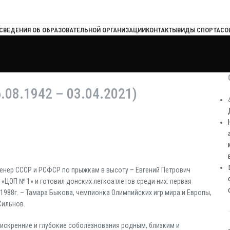
СВЕДЕНИЯ ОБ ОБРАЗОВАТЕЛЬНОЙ ОРГАНИЗАЦИИ
КОНТАКТЫ
ВИДЫ СПОРТА
СО
8.1942 – 03.04.2021)
тренер СССР и РСФСР по прыжкам в высоту – Евгений Петрович
 «ЦОП № 1» и готовил донских легкоатлетов среди них: первая
1988г. – Тамара Быкова, чемпионка Олимпийских игр мира и Европы,
Сильнов.
 искренние и глубокие соболезнования родным, близким и