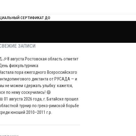
ЦИАЛЬНЫЙ СЕРТИФИКАТ ДО
СВЕЖИЕ ЗАПИСИ
💪🎉8 августа Ростовская область отметит
День физкультурника
Настала пора ежегодного Всероссийского
антидопингового диктанта от РУСАДА — и
мы не можем сдержать улыбку: кажется,
все по нему соскучились! 😄
📅 01 августа 2026 года, г. Батайске прошел
областной турнир по греко-римской борьбе
среди юношей 2010–2011 г.р.