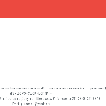
вания Ростовской области «Спортивная школа олимпийского резерва «Ц
(ГБУ ДО РО «СШОР «ЦОП № 1»)
, г. Ростов-на-Дону, пр-т Шолохова, 31 Телефоны: 261-33-08, 261-33-18
Email: gurocsp-1@yandex.ru