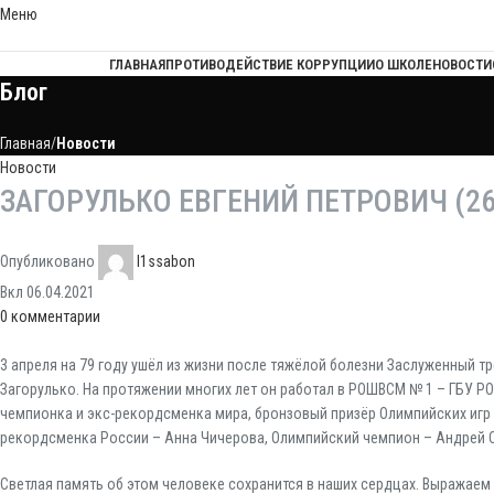
Меню
ГЛАВНАЯ
ПРОТИВОДЕЙСТВИЕ КОРРУПЦИИ
О ШКОЛЕ
НОВОСТИ
Блог
Главная
Новости
Новости
ЗАГОРУЛЬКО ЕВГЕНИЙ ПЕТРОВИЧ (26.0
Опубликовано
l1ssabon
Вкл 06.04.2021
0
комментарии
3 апреля на 79 году ушёл из жизни после тяжёлой болезни Заслуженный 
Загорулько. На протяжении многих лет он работал в РОШВСМ № 1 – ГБУ РО
чемпионка и экс-рекордсменка мира, бронзовый призёр Олимпийских игр 
рекордсменка России – Анна Чичерова, Олимпийский чемпион – Андрей 
Светлая память об этом человеке сохранится в наших сердцах. Выражаем