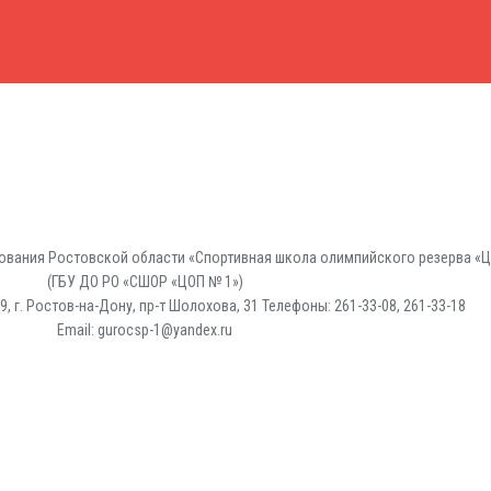
вания Ростовской области «Спортивная школа олимпийского резерва «Ц
(ГБУ ДО РО «СШОР «ЦОП № 1»)
, г. Ростов-на-Дону, пр-т Шолохова, 31 Телефоны: 261-33-08, 261-33-18
Email: gurocsp-1@yandex.ru