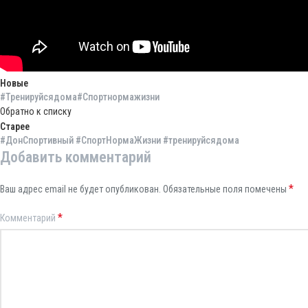
Новые
#Тренируйсядома#Спортнормажизни
Обратно к списку
Старее
#ДонСпортивный #СпортНормаЖизни #тренируйсядома
Добавить комментарий
*
Ваш адрес email не будет опубликован.
Обязательные поля помечены
*
Комментарий