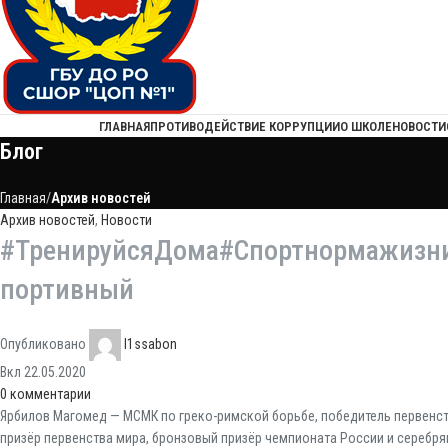
ГЛАВНАЯ
ПРОТИВОДЕЙСТВИЕ КОРРУПЦИИ
О ШКОЛЕ
НОВОСТИ
Блог
Главная
Архив новостей
Архив новостей
,
Новости
#ТренируйсяДома#Спортнормажизн
портивный
Опубликовано
l1ssabon
Вкл 22.05.2020
0
комментарии
Ярбилов Магомед — МСМК по греко-римской борьбе, победитель первенст
призёр первенства мира, бронзовый призёр чемпионата России и серебрян