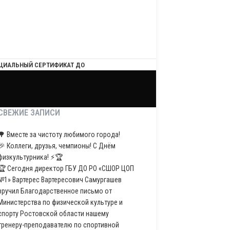
ЦИАЛЬНЫЙ СЕРТИФИКАТ ДО
СВЕЖИЕ ЗАПИСИ
🌳 Вместе за чистоту любимого города!
🎉 Коллеги, друзья, чемпионы! С Днём
физкультурника! ⚡️🏆
🏆 Сегодня директор ГБУ ДО РО «СШОР ЦОП
№1» Вартерес Вартересович Самургашев
вручил Благодарственное письмо от
Министерства по физической культуре и
спорту Ростовской области нашему
тренеру-преподавателю по спортивной