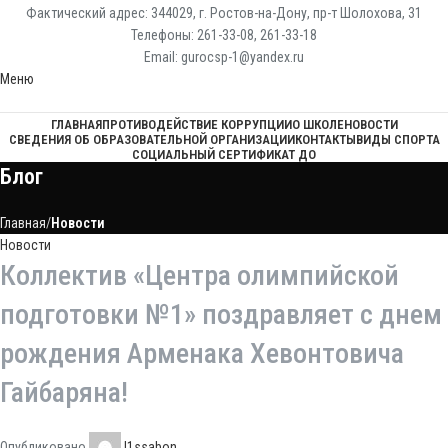
Фактический адрес: 344029, г. Ростов-на-Дону, пр-т Шолохова, 31
Телефоны: 261-33-08, 261-33-18
Email: gurocsp-1@yandex.ru
Меню
ГЛАВНАЯ
ПРОТИВОДЕЙСТВИЕ КОРРУПЦИИ
О ШКОЛЕ
НОВОСТИ
СВЕДЕНИЯ ОБ ОБРАЗОВАТЕЛЬНОЙ ОРГАНИЗАЦИИ
КОНТАКТЫ
ВИДЫ СПОРТА
СОЦИАЛЬНЫЙ СЕРТИФИКАТ ДО
Блог
Главная
Новости
Новости
Коллектив «Центра олимпийской
подготовки №1» поздравляет с днем
рождения Арменака Хевонтовича
Гайбаряна!
Опубликовано
l1ssabon