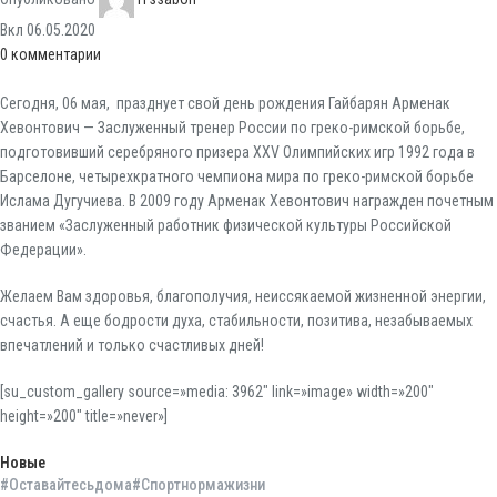
Вкл 06.05.2020
0
комментарии
Сегодня, 06 мая, празднует свой день рождения Гайбарян Арменак
Хевонтович — Заслуженный тренер России по греко-римской борьбе,
подготовивший серебряного призера XXV Олимпийских игр 1992 года в
Барселоне, четырехкратного чемпиона мира по греко-римской борьбе
Ислама Дугучиева. В 2009 году Арменак Хевонтович награжден почетным
званием «Заслуженный работник физической культуры Российской
Федерации».
Желаем Вам здоровья, благополучия, неиссякаемой жизненной энергии,
счастья. А еще бодрости духа, стабильности, позитива, незабываемых
впечатлений и только счастливых дней!
[su_custom_gallery source=»media: 3962″ link=»image» width=»200″
height=»200″ title=»never»]
Новые
#Оставайтесьдома#Спортнормажизни