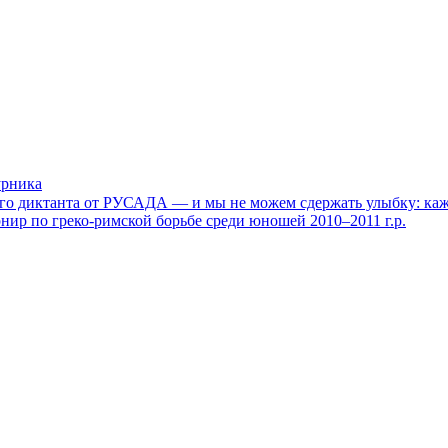
урника
го диктанта от РУСАДА — и мы не можем сдержать улыбку: каже
урнир по греко-римской борьбе среди юношей 2010–2011 г.р.