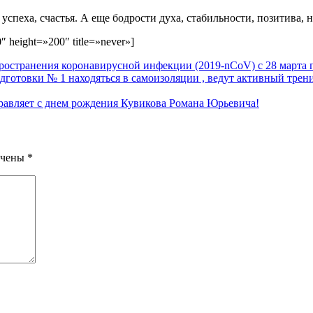
успеха, счастья. А еще бодрости духа, стабильности, позитива,
 height=»200″ title=»never»]
ространения коронавирусной инфекции (2019-nCoV) с 28 марта 
отовки № 1 находяться в самоизоляции , ведут активный тренир
авляет с днем рождения Кувикова Романа Юрьевича!
ечены
*