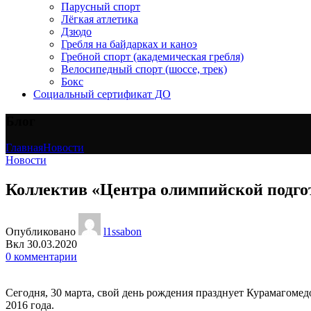
Парусный спорт
Лёгкая атлетика
Дзюдо
Гребля на байдарках и каноэ
Гребной спорт (академическая гребля)
Велосипедный спорт (шоссе, трек)
Бокс
Социальный сертификат ДО
Блог
Главная
Новости
Новости
Коллектив «Центра олимпийской подгот
Опубликовано
l1ssabon
Вкл 30.03.2020
0
комментарии
Сегодня, 30 марта, свой день рождения празднует Курамагоме
2016 года.