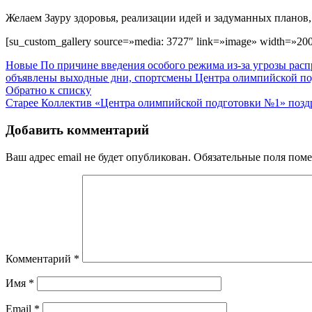
Желаем Зауру здоровья, реализации идей и задуманных планов, 
[su_custom_gallery source=»media: 3727″ link=»image» width=»200″
Новые
По причине введения особого режима из-за угрозы расп
объявлены выходные дни, спортсмены Центра олимпийской подг
Обратно к списку
Старее
Коллектив «Центра олимпийской подготовки №1» поздр
Добавить комментарий
Ваш адрес email не будет опубликован.
Обязательные поля пом
Комментарий
*
Имя
*
Email
*