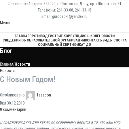
Фактический адрес: 344029, г. Ростов-на-Дону, пр-т Шолохова, 31
Телефоны: 261-33-08, 261-33-18
Email: gurocsp-1@yandex.ru
Меню
ГЛАВНАЯ
ПРОТИВОДЕЙСТВИЕ КОРРУПЦИИ
О ШКОЛЕ
НОВОСТИ
СВЕДЕНИЯ ОБ ОБРАЗОВАТЕЛЬНОЙ ОРГАНИЗАЦИИ
КОНТАКТЫ
ВИДЫ СПОРТА
СОЦИАЛЬНЫЙ СЕРТИФИКАТ ДО
Блог
Главная
Новости
Новости
С Новым Годом!
Опубликовано
l1ssabon
Вкл 30.12.2019
0
комментарии
В предновогодние дни как-то по особенному верится в то, что наш мир
должен стать лучше, добрее, что счастье и успех непременно придут в