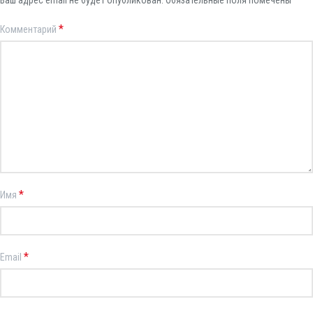
Ваш адрес email не будет опубликован.
Обязательные поля помечены
*
Комментарий
*
Имя
*
Email