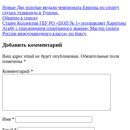
Новые
Две золотые медали чемпионата Европы по спорту
глухих тхэквондо в Турции.
Обратно к списку
Старее
Коллектив ГБУ РО «ЦОП № 1» поздравляет Харитона
Агрбу с присвоением спортивного звания» Мастер спорта
России международного класса» по боксу.
Добавить комментарий
Ваш адрес email не будет опубликован.
Обязательные поля
помечены
*
Комментарий
*
Имя
*
Email
*