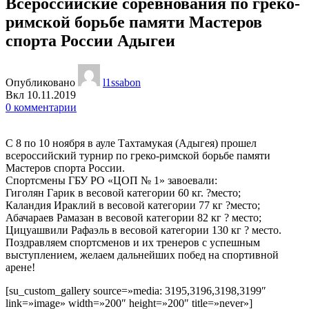
Всероссийские соревнования по греко-
римской борьбе памяти Мастеров
спорта России Адыгеи
Опубликовано
l1ssabon
Вкл 10.11.2019
0
комментарии
С 8 по 10 ноября в ауле Тахтамукая (Адыгея) прошел
всероссийский турнир по греко-римской борьбе памяти
Мастеров спорта России.
Спортсмены ГБУ РО «ЦОП № 1» завоевали:
Гиголян Гарик в весовой категории 60 кг. ?место;
Каландия Ираклий в весовой категории 77 кг ?место;
Абачараев Рамазан в весовой категории 82 кг ? место;
Цицуашвили Рафаэль в весовой категории 130 кг ? место.
Поздравляем спортсменов и их тренеров с успешным
выступлением, желаем дальнейших побед на спортивной
арене!
[su_custom_gallery source=»media: 3195,3196,3198,3199″
link=»image» width=»200″ height=»200″ title=»never»]