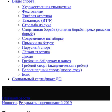
Виды спорта
Художественная гимнастика
Фехтование
Тяжёлая атлетика
Тхэквондо (ВТФ)
Стрельба из лука
Спортивная борьба (вольная борьба, греко-римская
борьба)
Современное пятиборье
Прыжки на батуте
Парусный спорт
Лёгкая атлетика
Дзюдо
Гребля на байдарках и каноэ
Гребной спорт (академическая гребля)
Велосипедный спорт (шоссе, трек)
Бокс
Социальный сертификат ДО
Блог
Главная
Новости
Новости
,
Результаты соревнований 2019