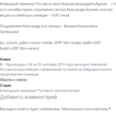
Командный чемпионат России по многоборьям прошедший вАдлере с 4
по 6 сентября принёс спортсменке Центра Александре Бутвине золотую
медаль в семиборье у женщин — 5547 очков.
Поздравляем Александру и её тренера – Валерия Васильевича
Сретенцева!
[su_custom_gallery source=»media: 2949″ link=»image» width=»200″
height=»200″ title=»never»]
Новые
В г. Краснодаре с 04 по 09 сентября 2019 года проходил Чемпионат
России и всероссийские соревнования по гребле на байдарках и каноэ
среди мужчин и женщин.
Обратно к списку
Старее
Командный чемпионат России по лёгкой атлетике
Добавить комментарий
*
Ваш адрес email не будет опубликован.
Обязательные поля помечены