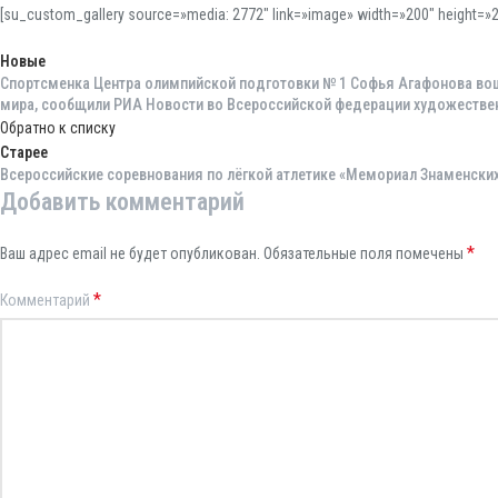
[su_custom_gallery source=»media: 2772″ link=»image» width=»200″ height=»20
Новые
Спортсменка Центра олимпийской подготовки № 1 Софья Агафонова во
мира, сообщили РИА Новости во Всероссийской федерации художествен
Обратно к списку
Старее
Всероссийские соревнования по лёгкой атлетике «Мемориал Знаменских»
Добавить комментарий
*
Ваш адрес email не будет опубликован.
Обязательные поля помечены
*
Комментарий