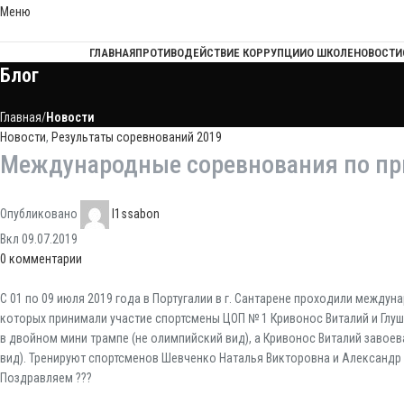
Меню
ГЛАВНАЯ
ПРОТИВОДЕЙСТВИЕ КОРРУПЦИИ
О ШКОЛЕ
НОВОСТИ
Блог
Главная
Новости
Новости
,
Результаты соревнований 2019
Международные соревнования по пры
Опубликовано
l1ssabon
Вкл 09.07.2019
0
комментарии
С 01 по 09 июля 2019 года в Португалии в г. Сантарене проходили междун
которых принимали участие спортсмены ЦОП № 1 Кривонос Виталий и Глуш
в двойном мини трампе (не олимпийский вид), а Кривонос Виталий заво
вид). Тренируют спортсменов Шевченко Наталья Викторовна и Александр
Поздравляем ???