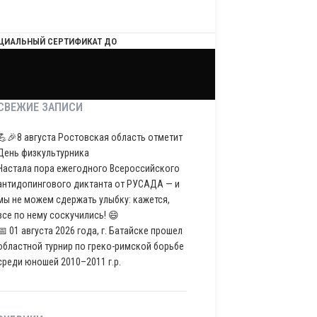
ЦИАЛЬНЫЙ СЕРТИФИКАТ ДО
СВЕЖИЕ ЗАПИСИ
💪🎉8 августа Ростовская область отметит
День физкультурника
Настала пора ежегодного Всероссийского
антидопингового диктанта от РУСАДА — и
мы не можем сдержать улыбку: кажется,
все по нему соскучились! 😄
📅 01 августа 2026 года, г. Батайске прошел
областной турнир по греко-римской борьбе
среди юношей 2010–2011 г.р.