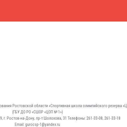
вания Ростовской области «Спортивная школа олимпийского резерва «Ц
(ГБУ ДО РО «СШОР «ЦОП № 1»)
, г. Ростов-на-Дону, пр-т Шолохова, 31 Телефоны: 261-33-08, 261-33-18
Email: gurocsp-1@yandex.ru