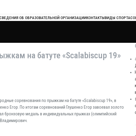
СВЕДЕНИЯ ОБ ОБРАЗОВАТЕЛЬНОЙ ОРГАНИЗАЦИИ
КОНТАКТЫ
ВИДЫ СПОРТА
СО
жкам на батуте «Scalabiscup 19»
ародные соревнования по прыжкам на батуте «Scalabiscup 19», в
енко Егор. По итогам соревнований Глушенко Егор завоевал золото
евал бронзовую медаль в индивидуальных прыжках (олимпийский
 Владимирович.