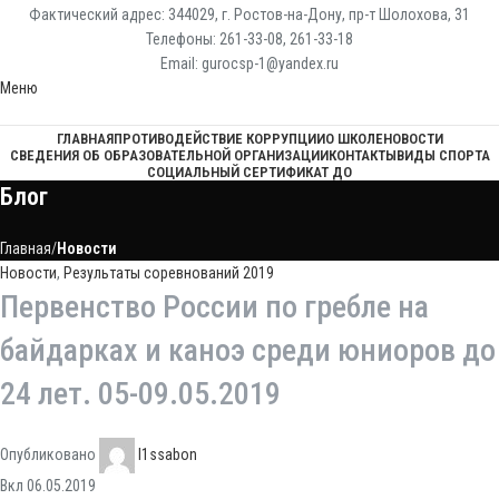
Фактический адрес: 344029, г. Ростов-на-Дону, пр-т Шолохова, 31
Телефоны: 261-33-08, 261-33-18
Email: gurocsp-1@yandex.ru
Меню
ГЛАВНАЯ
ПРОТИВОДЕЙСТВИЕ КОРРУПЦИИ
О ШКОЛЕ
НОВОСТИ
СВЕДЕНИЯ ОБ ОБРАЗОВАТЕЛЬНОЙ ОРГАНИЗАЦИИ
КОНТАКТЫ
ВИДЫ СПОРТА
СОЦИАЛЬНЫЙ СЕРТИФИКАТ ДО
Блог
Главная
Новости
Новости
,
Результаты соревнований 2019
Первенство России по гребле на
байдарках и каноэ среди юниоров до
24 лет. 05-09.05.2019
Опубликовано
l1ssabon
Вкл 06.05.2019