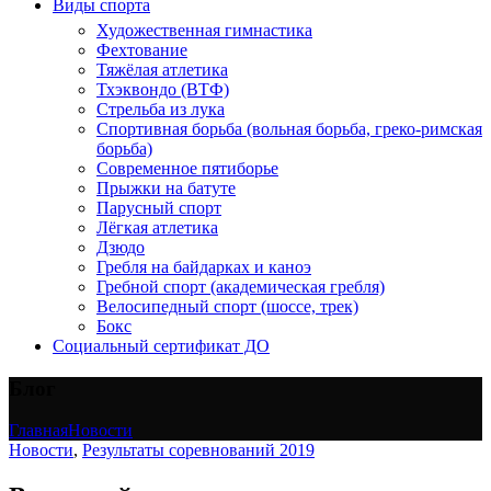
Виды спорта
Художественная гимнастика
Фехтование
Тяжёлая атлетика
Тхэквондо (ВТФ)
Стрельба из лука
Спортивная борьба (вольная борьба, греко-римская
борьба)
Современное пятиборье
Прыжки на батуте
Парусный спорт
Лёгкая атлетика
Дзюдо
Гребля на байдарках и каноэ
Гребной спорт (академическая гребля)
Велосипедный спорт (шоссе, трек)
Бокс
Социальный сертификат ДО
Блог
Главная
Новости
Новости
,
Результаты соревнований 2019