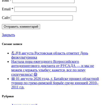
Имя
*
Email
*
Сайт
Закрыть
Свежие записи
💪🎉8 августа Ростовская область отметит День
физкультурника
Настала пора ежегодного Всероссийского
антидопингового диктанта от РУСАДА — и мы не
можем сдержать улыбку: кажется, все по нему
соскучились! 😄
📅 01 августа 2026 года, г. Батайске прошел областной
турнир по греко-римской борьбе среди юношей 2010–
2011 г.р.
Рубрики