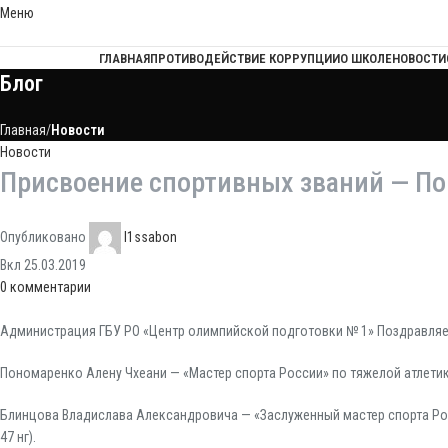
Меню
ГЛАВНАЯ
ПРОТИВОДЕЙСТВИЕ КОРРУПЦИИ
О ШКОЛЕ
НОВОСТИ
Блог
Главная
Новости
Новости
Присвоение спортивных званий — По
Опубликовано
l1ssabon
Вкл 25.03.2019
0
комментарии
Администрация ГБУ РО «Центр олимпийской подготовки № 1» Поздравляе
Пономаренко Алену Чхеани — «Мастер спорта России» по тяжелой атлетике (
Блинцова Владислава Александровича — «Заслуженный мастер спорта Росси
47 нг).