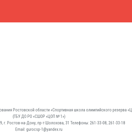
вания Ростовской области «Спортивная школа олимпийского резерва «Ц
(ГБУ ДО РО «СШОР «ЦОП № 1»)
, г. Ростов-на-Дону, пр-т Шолохова, 31 Телефоны: 261-33-08, 261-33-18
Email: gurocsp-1@yandex.ru