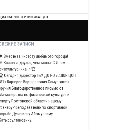
ЦИАЛЬНЫЙ СЕРТИФИКАТ ДО
СВЕЖИЕ ЗАПИСИ
🌳 Вместе за чистоту любимого города!
🎉 Коллеги, друзья, чемпионы! С Днём
физкультурника! ⚡️🏆
🏆 Сегодня директор ГБУ ДО РО «СШОР ЦОП
№1» Вартерес Вартересович Самургашев
вручил Благодарственное письмо от
Министерства по физической культуре и
спорту Ростовской области нашему
тренеру-преподавателю по спортивной
борьбе Дугачиеву Абомуслиму
Батырсултановичу.