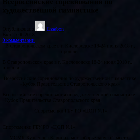
Всероссийские соревнования по
художественной гимнастике
Опубликовано
l1ssabon
Вкл 25.06.2018
0
комментарии
В Ставропольском крае в г. Кисловодске 18-24 июня 2018 г.,
прошли
В Ставропольском крае в г. Кисловодске 18-24 июня 2018 г.,
прошли
Всероссийские соревнования по художественной гимнастике
«Кубок Правительства Ставропольского края»
Всероссийские соревнования по художественной гимнастике
«Кубок Правительства Ставропольского края»
Спортсменки ГБУ РО «ЦОП №1»
Спортсменки ГБУ РО «ЦОП №1»
МСМК Кузнецова Карина в многоборье заняла 2 место,