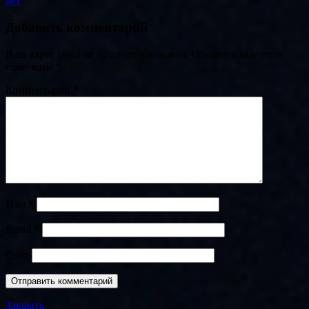
лет
Добавить комментарий
Ваш адрес email не будет опубликован.
Обязательные поля
помечены
*
Комментарий
*
Имя
*
Email
*
Сайт
Закрыть