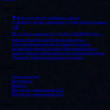
Свежие записи
🌳 Вместе за чистоту любимого города!
🎉 Коллеги, друзья, чемпионы! С Днём физкультурника!
⚡️🏆
🏆 Сегодня директор ГБУ ДО РО «СШОР ЦОП №1»
Вартерес Вартересович Самургашев вручил
Благодарственное письмо от Министерства по
физической культуре и спорту Ростовской области
нашему тренеру-преподавателю по спортивной борьбе
Дугачиеву Абомуслиму Батырсултановичу.
Рубрики
Архив новостей
Без рубрики
Новости
Результаты соревнований 2024
Результаты соревнований 2025
Архивы