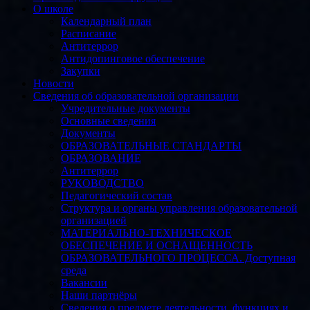
О школе
Календарный план
Расписание
Антитеррор
Антидопинговое обеспечение
Закупки
Новости
Сведения об образовательной организации
Учредительные документы
Основные сведения
Документы
ОБРАЗОВАТЕЛЬНЫЕ СТАНДАРТЫ
ОБРАЗОВАНИЕ
Антитеррор
РУКОВОДСТВО
Педагогический состав
Структура и органы управления образовательной
организацией
МАТЕРИАЛЬНО-ТЕХНИЧЕСКОЕ
ОБЕСПЕЧЕНИЕ И ОСНАЩЕННОСТЬ
ОБРАЗОВАТЕЛЬНОГО ПРОЦЕССА. Доступная
среда
Вакансии
Наши партнёры
Сведения о предмете деятельности, функциях и