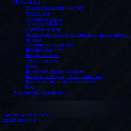
Виды спорта
Художественная гимнастика
Фехтование
Тяжёлая атлетика
Тхэквондо (ВТФ)
Стрельба из лука
Спортивная борьба (вольная борьба, греко-римская
борьба)
Современное пятиборье
Прыжки на батуте
Парусный спорт
Лёгкая атлетика
Дзюдо
Гребля на байдарках и каноэ
Гребной спорт (академическая гребля)
Велосипедный спорт (шоссе, трек)
Бокс
Социальный сертификат ДО
Блог
Главная
Архив новостей
Архив новостей