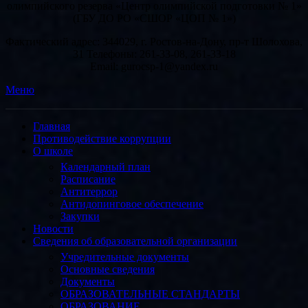
олимпийского резерва «Центр олимпийской подготовки № 1»
(ГБУ ДО РО «СШОР «ЦОП № 1»)
Фактический адрес: 344029, г. Ростов-на-Дону, пр-т Шолохова,
31 Телефоны: 261-33-08, 261-33-18
Email: gurocsp-1@yandex.ru
Меню
Главная
Противодействие коррупции
О школе
Календарный план
Расписание
Антитеррор
Антидопинговое обеспечение
Закупки
Новости
Сведения об образовательной организации
Учредительные документы
Основные сведения
Документы
ОБРАЗОВАТЕЛЬНЫЕ СТАНДАРТЫ
ОБРАЗОВАНИЕ