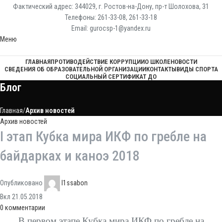
Фактический адрес: 344029, г. Ростов-на-Дону, пр-т Шолохова, 31
Телефоны: 261-33-08, 261-33-18
Email: gurocsp-1@yandex.ru
Меню
ГЛАВНАЯ
ПРОТИВОДЕЙСТВИЕ КОРРУПЦИИ
О ШКОЛЕ
НОВОСТИ
СВЕДЕНИЯ ОБ ОБРАЗОВАТЕЛЬНОЙ ОРГАНИЗАЦИИ
КОНТАКТЫ
ВИДЫ СПОРТА
СОЦИАЛЬНЫЙ СЕРТИФИКАТ ДО
Блог
Главная
Архив новостей
Архив новостей
I этап Кубка мира ИКФ по гребле на
байдарках и каноэ 2018
Опубликовано
l1ssabon
Вкл 21.05.2018
0
комментарии
В первом этапе Кубка мира
ИКФ по гребле на